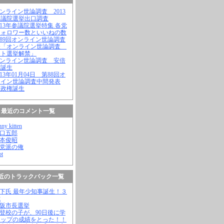
オンライン世論調査 2013
参議院選挙出口調査
2013年参議院選挙特集 各党
フォロワー数といいねの数
第89回オンライン世論調査
表「オンライン世論調査
ット選挙解禁」
オンライン世論調査 安倍
権誕生
2013年01月04日 第88回オ
ライン世論調査中間発表
倍政権誕生
最近のコメント一覧
nny kitten
野口五郎
松本俊昭
無党派の俺
ot
近のトラックバック一覧
橋下氏 最年少知事誕生！３
歳
大阪市長選挙
不登校の子が、90日後に学
トップの成績をとった！！