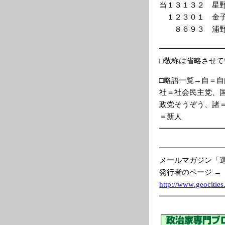
当１３１３２ 星
１２３０１ 金子
８６９３ 浦野 
━━━━━━━━
□敬称は省略させ
□略語一覧→自＝
社＝社会民主党、
政党そうぞう、諸
＝新人
━━━━━━━━
━━━━━━━━
メールマガジン「
発行者のページ →
http://www
.geoc
ities
━━━━━━━━