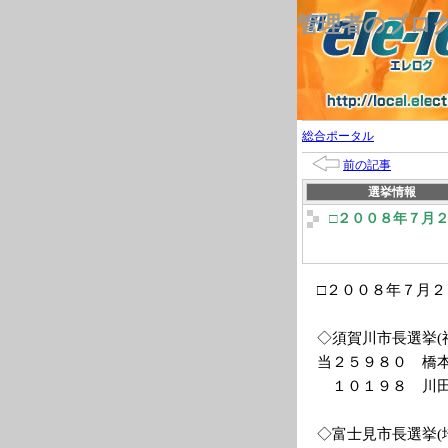
管理者のブロ
総合ポータル
前の記事
選挙情報
□２００８年７月
□２００８年７月
◇須賀川市長選挙(
当２５９８０ 橋
１０１９８ 川田
◇富士見市長選挙(