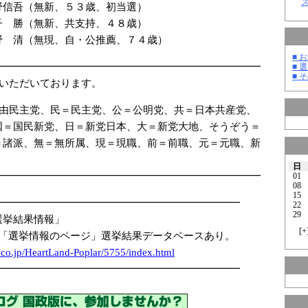
野信吾（無新、５３歳、初当選）
 勝（無新、共支持、４８歳）
清（無現、自・公推薦、７４歳）
■ お
━━━━━━━━━━━━━━━━━━━━━━━━━━
■ 選
■ そ
ていただいております。
自由民主党、民＝民主党、公＝公明党、共＝日本共産党、
国＝国民新党、日＝新党日本、大＝新党大地、そうぞう＝
＝諸派、無＝無所属、現＝現職、前＝前職、元＝元職、新
日
━━━━━━━━━━━━━━━━━━━━━━━━━━
01
08
15
━━━━━━━━━━━━━━━━━━━━━━━━
22
29
選挙結果情報」
[
+
 「選挙情報のページ」選挙結果データベースあり。
.co.jp/Hea
rtLand-Pop
lar/5
755/i
ndex.html
━━━━━━━━━━━━━━━━━━━━━━━━