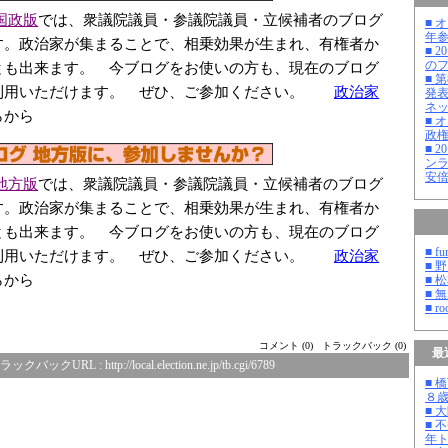
国政版
では、衆議院議員・参議院議員・立候補者のブログ
■ 
年
す。政治家が集まることで、相乗効果が生まれ、有権者か
■ 
の
とも出来ます。 今ブログをお使いの方も、現在のブログ
■ 
利用いただけます。 ぜひ、ご参加ください。
政治家
発
ネ
らから
■ 
政
■ 
ン
安
地方版
では、衆議院議員・参議院議員・立候補者のブログ
す。政治家が集まることで、相乗効果が生まれ、有権者か
とも出来ます。 今ブログをお使いの方も、現在のブログ
■ fu
利用いただけます。 ぜひ、ご参加ください。
政治家
■ 
らから
■ 
■ 
■ ro
コメント (0)
トラックバック (0)
最
ラックバックURL :
http://local.election.ne.jp/tb.cgi/6789
■ 
８
■ 
■ 
年