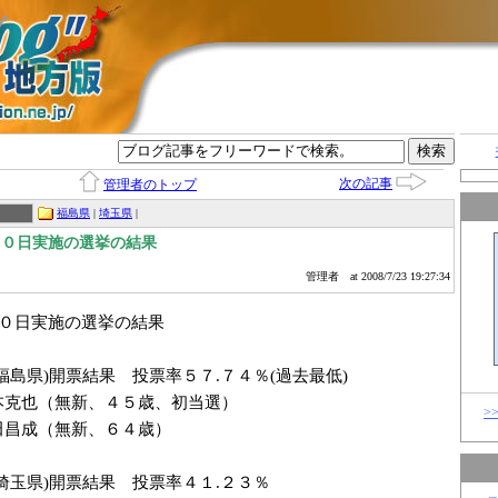
グ
次の記事
管理者のトップ
福島県
|
埼玉県
|
２０日実施の選挙の結果
管理者
at 2008/7/23 19:27:34
２０日実施の選挙の結果
福島県)開票結果 投票率５７.７４％(過去最低)
本克也（無新、４５歳、初当選）
>
昌成（無新、６４歳）
埼玉県)開票結果 投票率４１.２３％