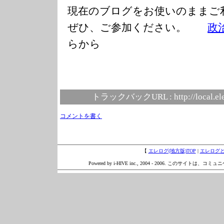
現在のブログをお使いのまま
ぜひ、ご参加ください。
政
らから
トラックバックURL :
http://local.e
コメントを書く
【
エレログ(地方版)TOP
|
エレログ
Powered by i-HIVE inc., 2004 - 2006. このサイトは