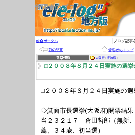
管理者のブログ
総合ポータル
前の記事
管理者のトップ
選挙情報
大阪府
|
長崎県
|
□２００８年８月２４日実施の選挙
□２００８年８月２４日実施の選
◇箕面市長選挙(大阪府)開票結果
当２３２１７ 倉田哲郎（無新
薦、３４歳、初当選）