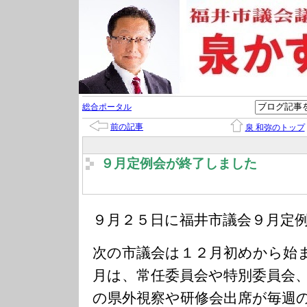
総合ポータル
前の記事
泉 和弥のトップ
９月定例会が終了しました
９月２５日に福井市議会９月定
次の市議会は１２月初めから始
月は、常任委員会や特別委員会
の県外視察や研修会出席が毎週