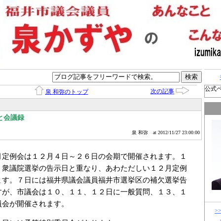
公式
次の記事
泉 和弥のトップ
と会議録
泉 和弥
at 2012/11/27 23:00:00
定例会は１２月４日～２６日の会期で開催されます。１
、衆議院選挙の告示日と重なり、あわただしい１２月定例
ます。７日には福井県議会議員福井市選挙区の補欠選挙告
すが、市議会は１０、１１、１２日に一般質問、１３、１
員会が開催されます。
>