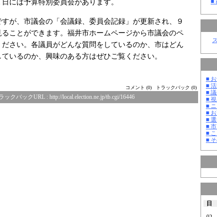
日には予算特別委員会があります。
■
ですが、市議会の「会議録、委員会記録」が更新され、９
見ることができます。福井市ホームページから市議会のペ
ください。各議員がどんな質問をしているのか、市はどん
しているのか、興味のある方はぜひご覧ください。
■ お
■ 活
コメント (0)
トラックバック (0)
■ 議
ラックバックURL :
http://local.election.ne.jp/tb.cgi/16446
■ 
■ 
■ 
■ 選
■ 
■ 
■ そ
日
02