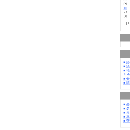
09
16
23
30
[
+
■ 
■ 
■ 
と
■ 
■ 
■ 
■ 
■ 泉
■ 
■ 