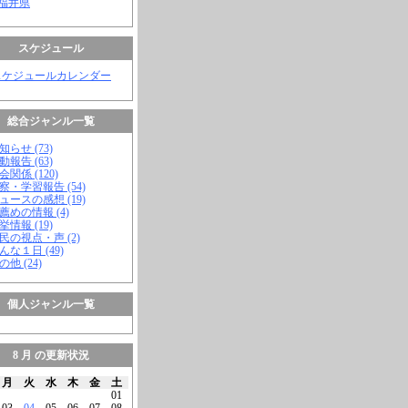
 福井県
スケジュール
スケジュールカレンダー
総合ジャンル一覧
知らせ (73)
動報告 (63)
会関係 (120)
視察・学習報告 (54)
ニュースの感想 (19)
お薦めの情報 (4)
挙情報 (19)
市民の視点・声 (2)
こんな１日 (49)
の他 (24)
個人ジャンル一覧
8 月 の更新状況
月
火
水
木
金
土
01
03
04
05
06
07
08