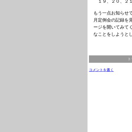
１９、２０、２１
もう一点お知らせ
月定例会の記録を
ージを開いてみて
なことをしようと
ト
コメントを書く