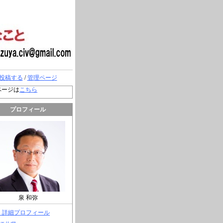
投稿する
/
管理ページ
ページは
こちら
プロフィール
泉 和弥
> 詳細プロフィール