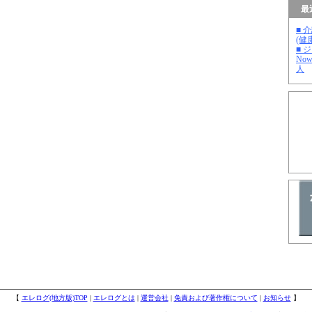
最
■ 
(健
■ 
No
人
【
エレログ(地方版)TOP
|
エレログとは
|
運営会社
|
免責および著作権について
|
お知らせ
】