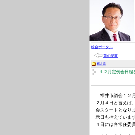
総合ポータル
前の記事
福井県
|
１２月定例会日程
福井市議会１２月
２月４日と言えば
会スタートとなり
示日も控えていま
４日には各常任委