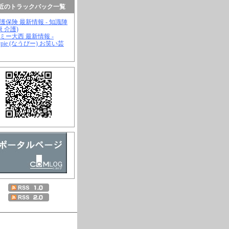
近のトラックバック一覧
介護保険 最新情報 - 知識陣
康 介護)
ジミー大西 最新情報 -
wpie (なうぴー) お笑い芸