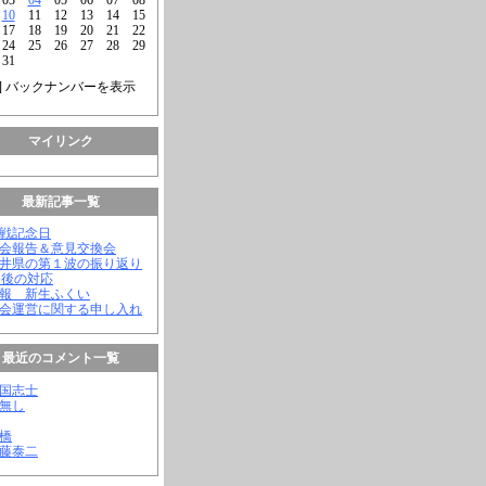
10
11
12
13
14
15
17
18
19
20
21
22
24
25
26
27
28
29
31
] バックナンバーを表示
マイリンク
最新記事一覧
終戦記念日
議会報告＆意見交換会
福井県の第１波の振り返り
今後の対応
会報 新生ふくい
議会運営に関する申し入れ
最近のコメント一覧
憂国志士
名無し
幸橋
齊藤泰二