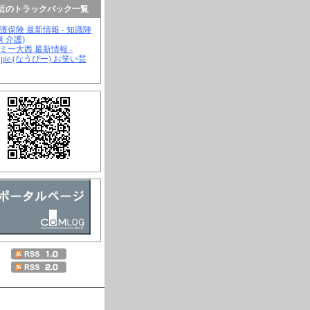
近のトラックバック一覧
介護保険 最新情報 - 知識陣
康 介護)
ジミー大西 最新情報 -
wpie (なうぴー) お笑い芸