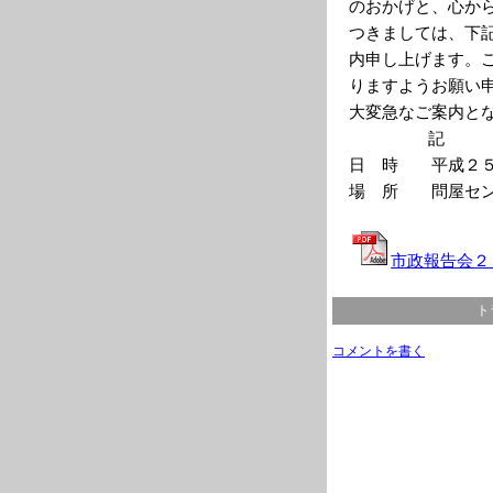
のおかげと、心か
つきましては、下
内申し上げます。
りますようお願い
大変急なご案内と
記
日 時 平成２５
場 所 問屋セン
市政報告会２０
ト
コメントを書く