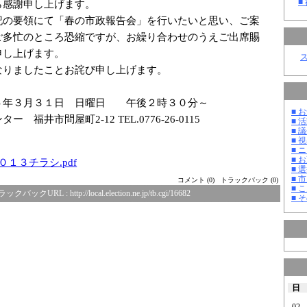
■
ら感謝申し上げます。
記の要領にて「春の市政報告会」を行いたいと思い、ご案
ご多忙のところ恐縮ですが、お繰り合わせのうえご出席賜
申し上げます。
なりましたことお詫び申し上げます。
年３月３１日 日曜日 午後２時３０分～
■ お
ター 福井市問屋町
2-12
TEL.0776-26-011
5
■ 活
■ 議
■ 
■ 
■ 
１３チラシ.pdf
■ 選
■ 
コメント (0)
トラックバック (0)
■ 
ラックバックURL :
http://local.election.ne.jp/tb.cgi/16682
■ そ
日
02