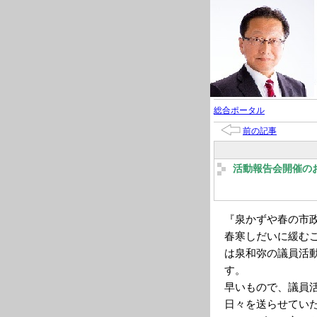
総合ポータル
前の記事
活動報告会開催の
『泉かずや春の市
春寒しだいに緩む
は泉和弥の議員活
す。
早いもので、議員
日々を送らせてい