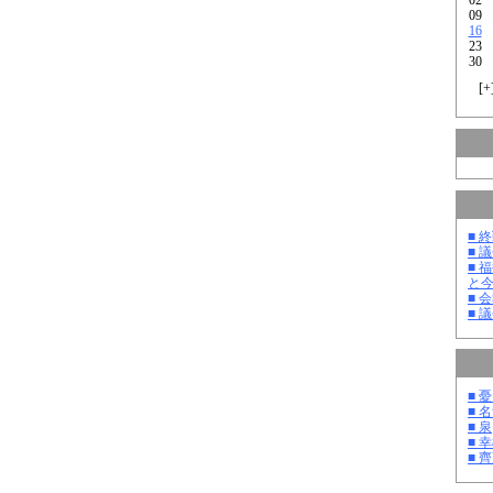
09
16
23
30
[
+
■ 
■ 
■ 
と
■ 
■ 
■ 
■ 
■ 泉
■ 
■ 