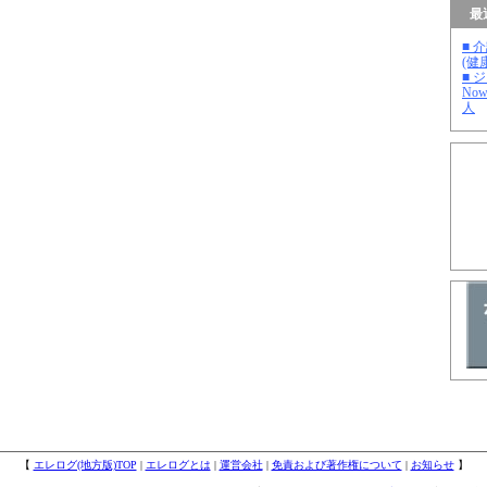
最
■ 
(健
■ 
No
人
【
エレログ(地方版)TOP
|
エレログとは
|
運営会社
|
免責および著作権について
|
お知らせ
】