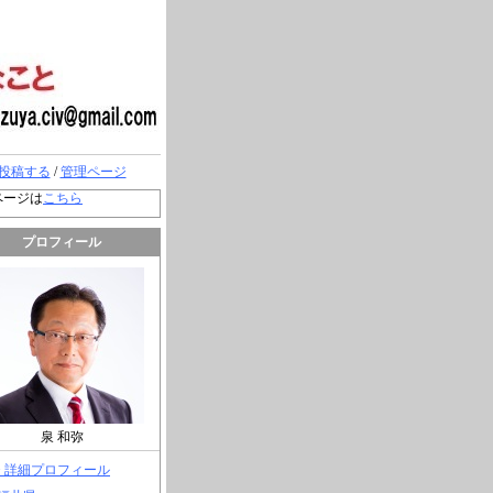
投稿する
/
管理ページ
ページは
こちら
プロフィール
泉 和弥
> 詳細プロフィール