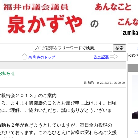
公式
次の記事
泉 和弥のトップ
お知らせ
泉 和弥
at 2013/3/21 06:00:00
政報告会２０１３』のご案内
ころ、ますます御健勝のこととお慶び申し上げます。日頃
動にご理解、ご協力いただき、誠にありがとうございま
活動も２年が過ぎようとしていますが、毎日全力投球の
>
ただいております。これもひとえに皆様の変わらぬご支援