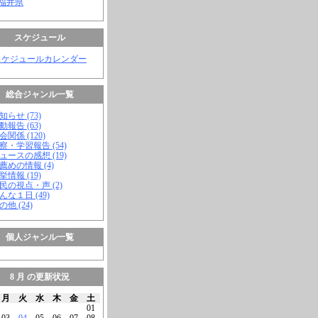
 福井県
スケジュール
スケジュールカレンダー
総合ジャンル一覧
知らせ (73)
動報告 (63)
会関係 (120)
視察・学習報告 (54)
ニュースの感想 (19)
お薦めの情報 (4)
挙情報 (19)
市民の視点・声 (2)
こんな１日 (49)
の他 (24)
個人ジャンル一覧
8 月 の更新状況
月
火
水
木
金
土
01
03
04
05
06
07
08