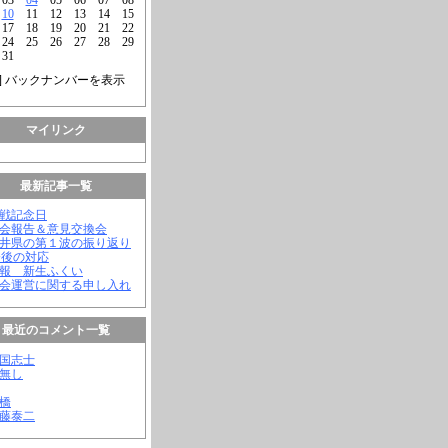
10
11
12
13
14
15
17
18
19
20
21
22
24
25
26
27
28
29
31
] バックナンバーを表示
マイリンク
最新記事一覧
終戦記念日
議会報告＆意見交換会
福井県の第１波の振り返り
今後の対応
会報 新生ふくい
議会運営に関する申し入れ
最近のコメント一覧
憂国志士
名無し
幸橋
齊藤泰二