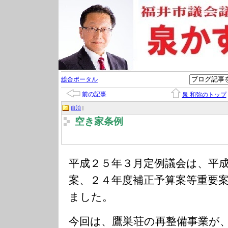
総合ポータル
前の記事
泉 和弥のトップ
自治
|
空き家条例
平成２５年３月定例議会は、平
案、２４年度補正予算案等重要
ました。
今回は、鷹巣荘の再整備事業が