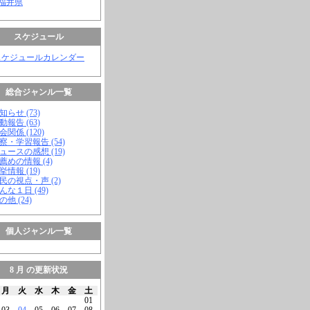
 福井県
スケジュール
スケジュールカレンダー
総合ジャンル一覧
知らせ (73)
動報告 (63)
会関係 (120)
視察・学習報告 (54)
ニュースの感想 (19)
お薦めの情報 (4)
挙情報 (19)
市民の視点・声 (2)
こんな１日 (49)
の他 (24)
個人ジャンル一覧
8 月 の更新状況
月
火
水
木
金
土
01
03
04
05
06
07
08