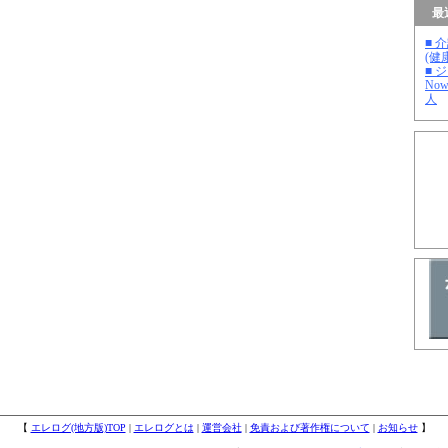
最
■ 
(健
■ 
No
人
【
エレログ(地方版)TOP
|
エレログとは
|
運営会社
|
免責および著作権について
|
お知らせ
】