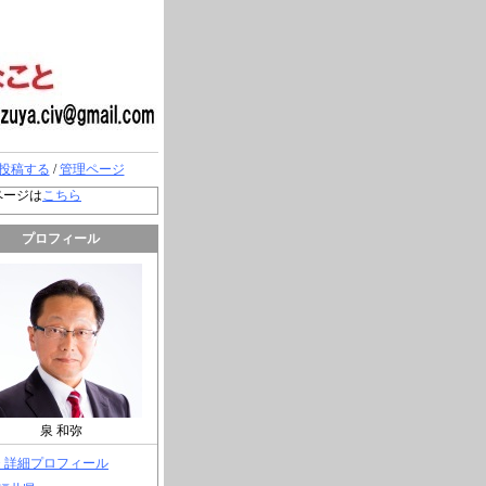
投稿する
/
管理ページ
ページは
こちら
プロフィール
泉 和弥
> 詳細プロフィール