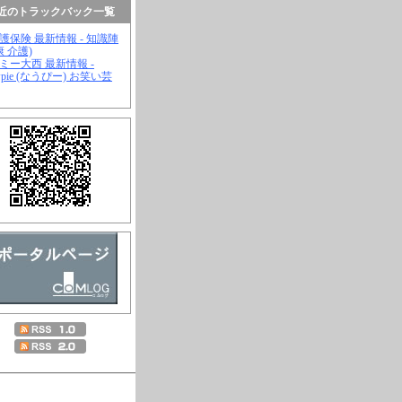
近のトラックバック一覧
介護保険 最新情報 - 知識陣
康 介護)
ジミー大西 最新情報 -
wpie (なうぴー) お笑い芸