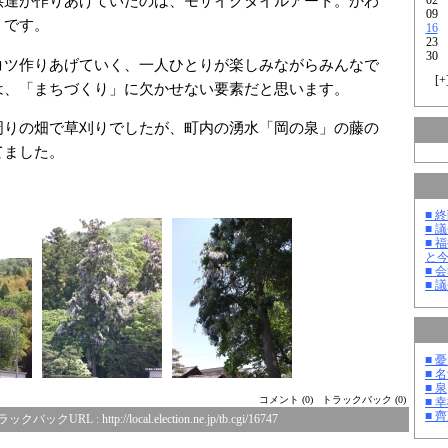
供達が作りあげていたのは、モザイクタイルアート。かわ
09
うです。
16
23
30
ツ作りあげていく、一人ひとりが楽しみながらみんなで
[
+
は、「まちづくり」に欠かせない要素だと思います。
りの畑で草刈りでしたが、町内の湧水「岡の泉」の藤の
てました。
■ 
■ 
■ 
と
■ 
■ 
■ 
■ 
■ 泉
コメント (0)
トラックバック (0)
■ 
■ 
ラックバックURL :
http://local.election.ne.jp/tb.cgi/16747