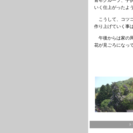
青年グループ、子
いく仕上がったよ
こうして、コツコ
作り上げていく事
午後からは家の周
花が見ごろになっ
ト