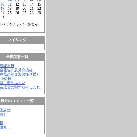
10
11
12
13
14
15
17
18
19
20
21
22
24
25
26
27
28
29
31
] バックナンバーを表示
マイリンク
最新記事一覧
終戦記念日
議会報告＆意見交換会
福井県の第１波の振り返り
今後の対応
会報 新生ふくい
議会運営に関する申し入れ
最近のコメント一覧
憂国志士
名無し
幸橋
齊藤泰二