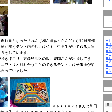
■
恒例行事となった「れんげ和ん田ぁ～らんど」が12日開催
■ お
■ 活
住民が開くテント内の店には必ず、中学生がいて通る人達
■ 議
■ 
ＰＲをしています。
■ 
■ 
が咲きほこり、東藤島地区の坂井農園さんが出張してき
■ 選
、ニワトリと触れ合うことのできるテントには子供達が楽
■ 
■ 
れ合っていました。
■ そ
日
ｄａｉｓｕｋｅさんと和田
02