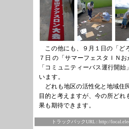
この他にも、９月１日の「ど
７日 の「サマーフェスタＩＮお
「コミュニティーバス運行開始
います。
どれも地区の活性化と地域住民
目的と考えますが、今の所どれ
果も期待できます。
トラックバックURL :
http://local.el