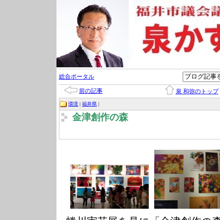
総合ポータル
前の記事
泉 和弥のトップ
環境
|
福井県
|
金津創作の森