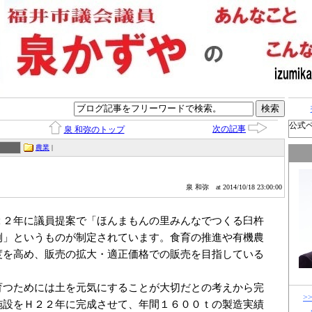
公式
次の記事
泉 和弥のトップ
農業
|
泉 和弥
at 2014/10/18 23:00:00
２２年に議員提案で「ほんまもんの里みんなでつくる臼杵
例」というものが制定されています。食育の推進や有機農
度を高め、販売の拡大・適正価格での販売を目指している
育つためには土を元気にすることが大切だとの考えから完
>
施設をＨ２２年に完成させて、年間１６００ｔの製造実績