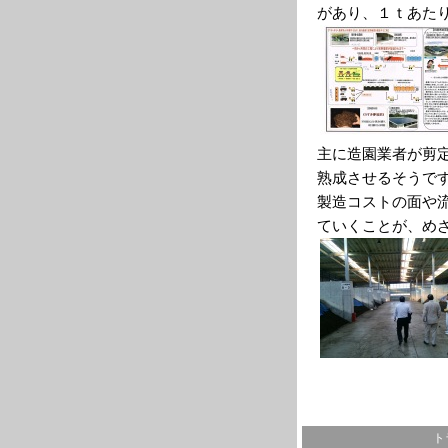
があり、１ｔあた
主に造園業者が剪
熟成させるそうで
製造コストの面や
ていくことが、め
ト