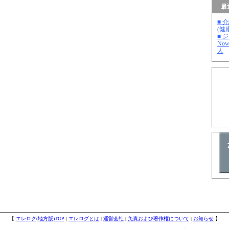
最
■ 
(健
■ 
No
人
【
エレログ(地方版)TOP
|
エレログとは
|
運営会社
|
免責および著作権について
|
お知らせ
】