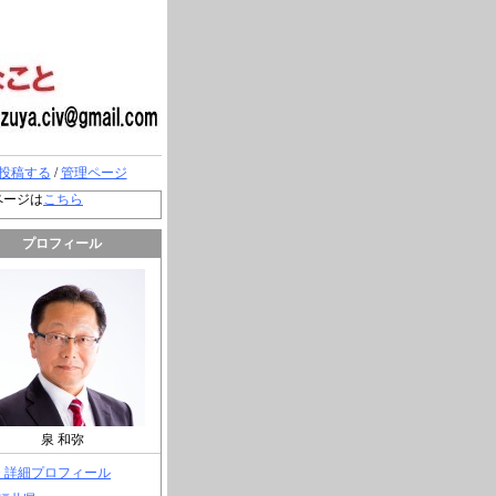
投稿する
/
管理ページ
ページは
こちら
プロフィール
泉 和弥
> 詳細プロフィール