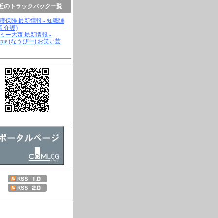
近のトラックバック一覧
介護保険 最新情報 - 知識陣
康 介護)
ジミー大西 最新情報 -
wpie (なうぴー) お笑い芸