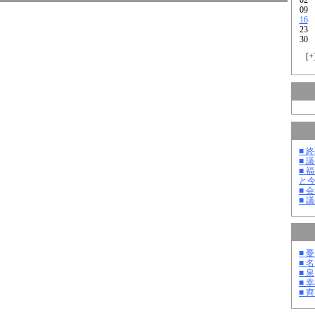
09
16
23
30
[
+
■ 
■ 
■ 
と
■ 
■ 
■ 
■ 
■ 泉
■ 
■ 