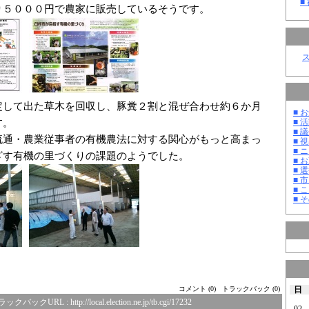
■
り５０００円で農家に販売しているそうです。
定して出た草木を回収し、豚糞２割と混ぜ合わせ約６か月
■ お
す。
■ 活
■ 議
流通・農業従事者の有機農法に対する関心がもっと高まっ
■ 
■ 
ざす有機の里づくりの課題のようでした。
■ 
■ 選
■ 
■ 
■ そ
日
コメント (0)
トラックバック (0)
ラックバックURL :
http://local.election.ne.jp/tb.cgi/17232
02