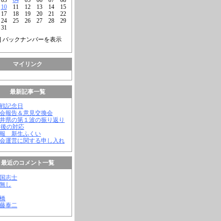
10
11
12
13
14
15
17
18
19
20
21
22
24
25
26
27
28
29
31
] バックナンバーを表示
マイリンク
最新記事一覧
終戦記念日
議会報告＆意見交換会
福井県の第１波の振り返り
今後の対応
会報 新生ふくい
議会運営に関する申し入れ
最近のコメント一覧
憂国志士
名無し
幸橋
齊藤泰二