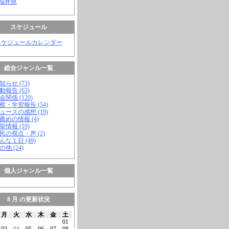
 福井県
スケジュール
スケジュールカレンダー
総合ジャンル一覧
知らせ (73)
動報告 (63)
会関係 (120)
視察・学習報告 (54)
ニュースの感想 (19)
お薦めの情報 (4)
挙情報 (19)
市民の視点・声 (2)
こんな１日 (49)
の他 (24)
個人ジャンル一覧
8 月 の更新状況
月
火
水
木
金
土
01
03
04
05
06
07
08