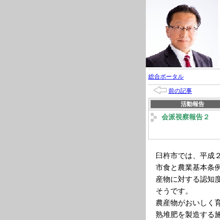
総合ポータル
前の記事
活動報告
会派視察報告２
臼杵市では、平成
市食と農業基本条
産物に対する認知
そうです。
農産物がおいしく
熟堆肥を製造する