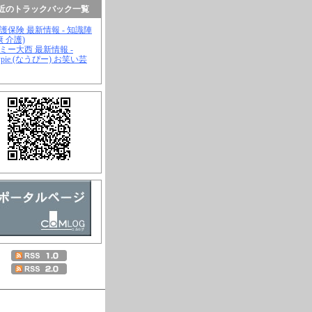
近のトラックバック一覧
介護保険 最新情報 - 知識陣
康 介護)
ジミー大西 最新情報 -
wpie (なうぴー) お笑い芸