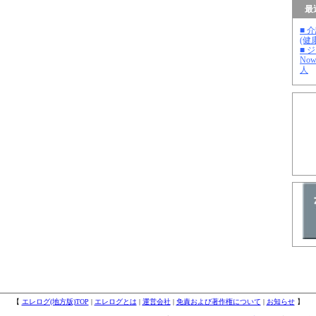
最
■ 
(健
■ 
No
人
【
エレログ(地方版)TOP
|
エレログとは
|
運営会社
|
免責および著作権について
|
お知らせ
】