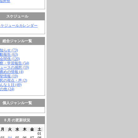
 福井県
スケジュール
スケジュールカレンダー
総合ジャンル一覧
知らせ (73)
動報告 (63)
会関係 (120)
視察・学習報告 (54)
ニュースの感想 (19)
お薦めの情報 (4)
挙情報 (19)
市民の視点・声 (2)
こんな１日 (49)
の他 (24)
個人ジャンル一覧
8 月 の更新状況
月
火
水
木
金
土
01
03
04
05
06
07
08