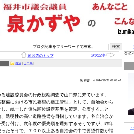
公式
次の記事
泉 和弥のトップ
自治
|
山口県
|
泉 和弥
at 2014/10/21 08:03:47
る建設委員会の行政視察調査で山口県に来ています。
整備における市民要望の適正管理」として、自治会から
対し、統一した優先順位設定基準を策定、公表すること
的、透明性の高い道路整備を目指しています。各自治会か
を受け付け、次年度の優先順を通知するそうですが、昨年
>
だったそうで、７００以上ある自治会の中で要望件数が福