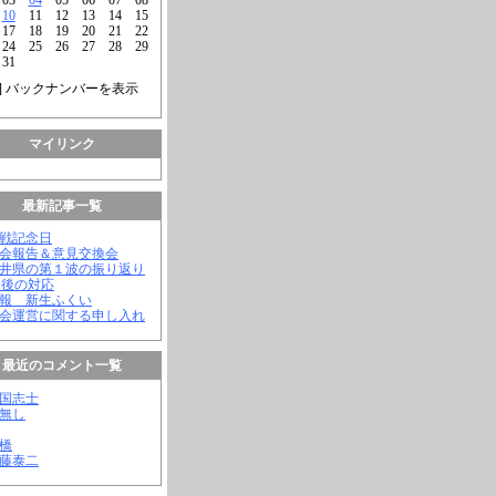
10
11
12
13
14
15
17
18
19
20
21
22
24
25
26
27
28
29
31
] バックナンバーを表示
マイリンク
最新記事一覧
終戦記念日
議会報告＆意見交換会
福井県の第１波の振り返り
今後の対応
会報 新生ふくい
議会運営に関する申し入れ
最近のコメント一覧
憂国志士
名無し
幸橋
齊藤泰二