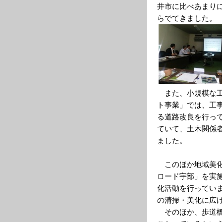
井市に比べあまり
らでてきました。
また、小規模な工
ト事業」では、工
る道路改良を行っ
ていて、土木関係
ました。
このほか地域美化
ロード宇部」を実
化活動を行ってい
の清掃・美化に広
そのほか、歩道橋