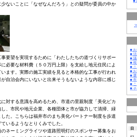
■
に少ないことに「なぜなんだろう」との疑問が委員の中か
■ お
■ 活
事要望を実現するために「わたしたちの道づくりサポー
■ 議
■ 
事に必要な材料費（５０万円上限）を支給し地元住民によ
■ 
■ 
ています。実際の施工実績を見ると本格的な工事が行われ
■ 選
者が自治会内にいないと出来そうもないような内容に感じ
■ 
■ 
■ そ
に対する意識を高めるため、市道の里親制度「美化ピカ
施し、市民や地元企業、各種団体と市が協力して清掃、緑
ました。こちらは福井市のまち美化パートナー制度を歩道
げているようなとりくみでした。
日
のネーミングライツや道路照明灯のスポンサー募集をお
02