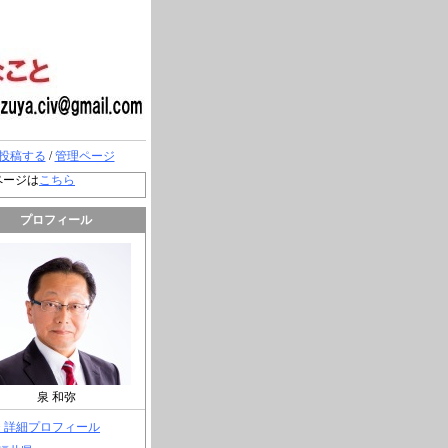
投稿する
/
管理ページ
ページは
こちら
プロフィール
泉 和弥
> 詳細プロフィール