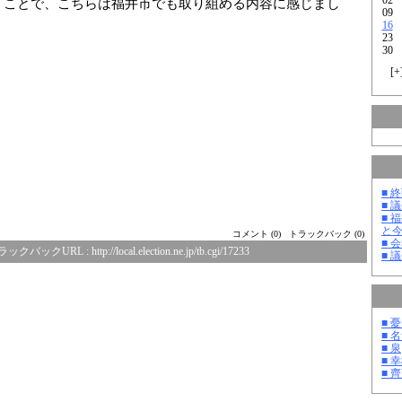
うことで、こちらは福井市でも取り組める内容に感じまし
09
16
23
30
[
+
■ 
■ 
■ 
と
コメント (0)
トラックバック (0)
■ 
ラックバックURL :
http://local.election.ne.jp/tb.cgi/17233
■ 
■ 
■ 
■ 泉
■ 
■ 