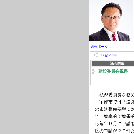
総合ポータル
前の記事
議会関係
建設委員会視察
私が委員長を務め
宇部市では「道路
の市道整備要望に
で、効率的で効果
ら毎年９月に申請
度の申請が２７件