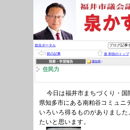
総合ポータル
前の記事
泉 和弥のトップ
視察・学習報告
愛知県
|
住民力
今日は福井市まちづくり・国
県知多市にある南粕谷コミュニ
いろいろ得るものがありました
たいと思います。