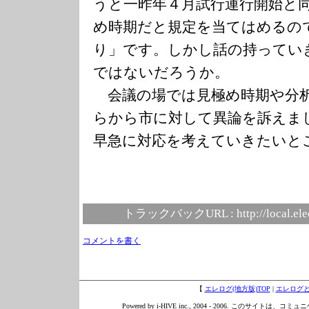
うと一昨年４月試行運行開始と
め時期だと規定を当てはめるの
り」です。しかし話の持ってい
ではないだろうか。
会議の場では見極め時期や分
らから市に対して異論を訴えま
早急に対応を考えていきたいと
トラックバックURL :
http://local.el
コメントを書く
【
エレログ(地方版)TOP
|
エレログ
Powered by i-HIVE inc., 2004 - 2006. このサイトは