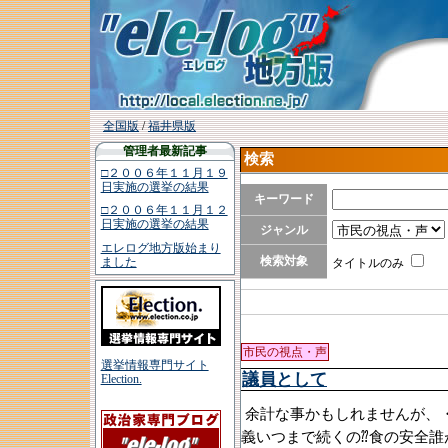
全国版
/
福井県版
管理者最新記事
検索
□２００６年１１月１９
日実施の選挙の結果
キーワード
□２００６年１１月１２
日実施の選挙の結果
ジャンル
エレログ地方版始まり
検索対象
ました
タイトルのみ
市民の視点・声
選挙情報専門サイト
議員として
Election.
余計な事かもしれませんが、・
義いつまで続くの⁇食の安全誰