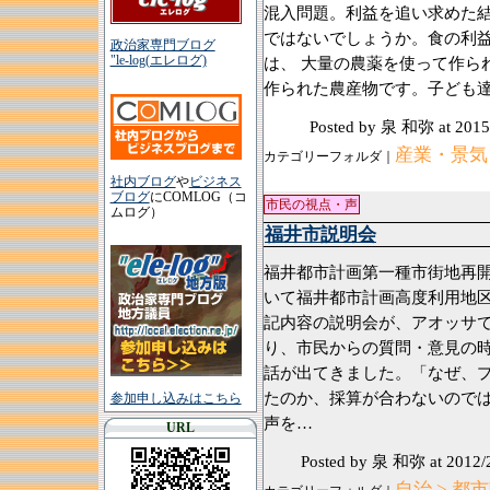
混入問題。利益を追い求めた
ではないでしょうか。食の利
政治家専門ブログ
"le-log(エレログ)
は、 大量の農薬を使って作ら
作られた農産物です。子ども
Posted by 泉 和弥
at 2015
産業・景気
カテゴリーフォルダ｜
社内ブログ
や
ビジネス
ブログ
にCOMLOG（コ
市民の視点・声
ムログ）
福井市説明会
福井都市計画第一種市街地再
いて福井都市計画高度利用地
記内容の説明会が、アオッサ
り、市民からの質問・意見の
話が出てきました。「なぜ、
たのか、採算が合わないので
参加申し込みはこちら
声を…
URL
Posted by 泉 和弥
at 2012/
自治 > 都