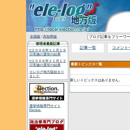
全国版
/
高知県版
管理者最新記事
記事一覧
コメント
□２００６年１１月１９
日実施の選挙の結果
□２００６年１１月１２
最新トピックス一覧
日実施の選挙の結果
エレログ地方版始まり
ました
新しいトピックスはありません。
選挙情報専門サイト
Election.