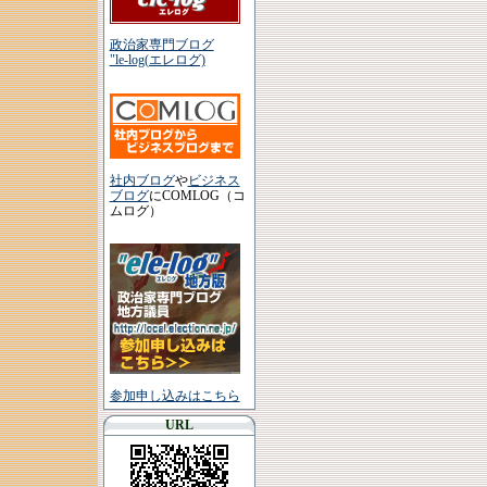
政治家専門ブログ
"le-log(エレログ)
社内ブログ
や
ビジネス
ブログ
にCOMLOG（コ
ムログ）
参加申し込みはこちら
URL