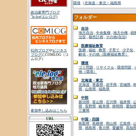
環境
|
北海道・東北 > 福島県
政治家専門ブログ
"le-log(エレログ)
フォルダー
自治
地方自治
,
中央集権
,
地方分権
,
税
治安
,
都市計画
,
その他(自治)
医療福祉教育
医療
,
福祉
,
教育
,
子育て
,
少子化
,
社内ブログ
や
ビジネス
齢化
,
その他（医療福祉教育）
ブログ
にCOMLOG（コ
ムログ）
環境
ゴミ問題
,
リサイクル
,
環境問題
,
他（環境）
北海道・東北
北海道
,
青森県
,
岩手県
,
宮城県
,
県
,
山形県
,
福島県
中部
新潟県
,
富山県
,
石川県
,
福井県
,
県
,
長野県
,
岐阜県
,
静岡県
,
愛知
参加申し込みはこちら
三重県
URL
中国・四国
鳥取県
,
島根県
,
岡山県
,
広島県
,
県
,
徳島県
,
香川県
,
愛媛県
,
高知