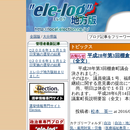
全国版
/
大分県版
管理者最新記事
トピックス
□２００６年１１月１９
日実施の選挙の結果
平成28年第3回棚
お知らせ
（全文）
□２００６年１１月１２
日実施の選挙の結果
平成
年第
回
28
3
棚倉町議会
エレログ地方版始まり
決されました。
ました
そのほか、議員発議１号、福
継続に関する意見書の提出に
尚、明日は休会で１６日（木
平成
年
月
われます。
28
6
14
議案町長説明要旨（全文）
本
選挙情報専門サイト
Election.
投稿者:
松本 英一
at 2016/
カテゴリーフォルダ
|
自治
|
自治 > 
気・雇用対策 > 労働
|
医療福祉教育 >