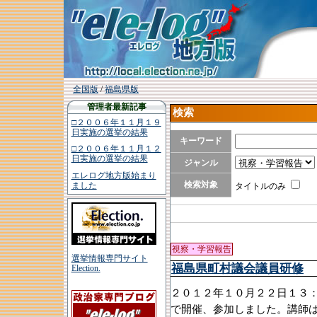
全国版
/
福島県版
管理者最新記事
検索
□２００６年１１月１９
日実施の選挙の結果
キーワード
□２００６年１１月１２
日実施の選挙の結果
ジャンル
エレログ地方版始まり
検索対象
ました
タイトルのみ
視察・学習報告
選挙情報専門サイト
福島県町村議会議員研修
Election.
２０１２年１０月２２日１３
で開催、参加しました。講師