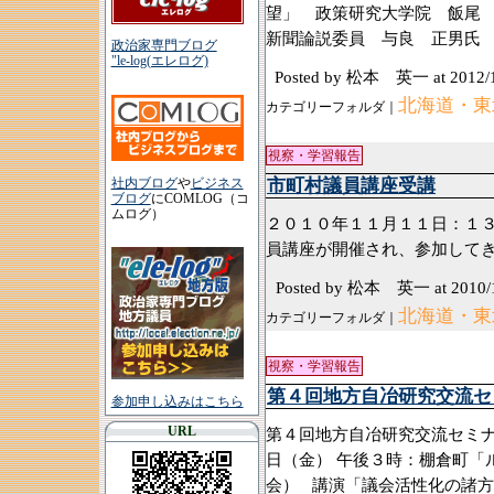
望」 政策研究大学院 飯尾
新聞論説委員 与良 正男氏
政治家専門ブログ
"le-log(エレログ)
Posted by 松本 英一
at 2012/
北海道・東北
カテゴリーフォルダ｜
視察・学習報告
市町村議員講座受講
社内ブログ
や
ビジネス
ブログ
にCOMLOG（コ
ムログ）
２０１０年１１月１１日：１
員講座が開催され、参加して
Posted by 松本 英一
at 2010/
北海道・東
カテゴリーフォルダ｜
視察・学習報告
第４回地方自冶研究交流セ
参加申し込みはこちら
URL
第４回地方自冶研究交流セミナ
日（金） 午後３時：棚倉町「
会） 講演「議会活性化の諸