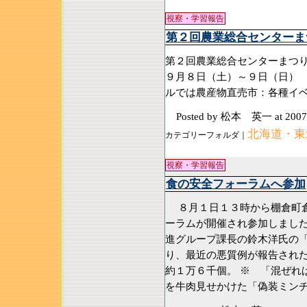
視察・学習報告
第２回農業総合センターま
第２回農業総合センターまつ
９月８日（土）～９日（日）
ルでは農産物直売市：各
Posted by 松本 英一
at 2007
北海道・東
カテゴリーフォルダ｜
視察・学習報告
食の安全フォーラムへ参加
８月１日１３時から棚倉町倉
ーラムが開催され参加しまし
進グループ課長の鈴木洋氏の
り、最近の悪質例が報告された
約１万６千個。 ※ 「混ぜれ
を牛肉見せかけた「偽装ミンチ