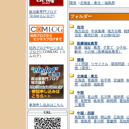
環境
|
北海道・東北 > 福島県
政治家専門ブログ
"le-log(エレログ)
フォルダー
自治
地方自治
,
中央集権
,
地方分権
,
税
治安
,
都市計画
,
その他(自治)
医療福祉教育
医療
,
福祉
,
教育
,
子育て
,
少子化
,
社内ブログ
や
ビジネス
齢化
,
その他（医療福祉教育）
ブログ
にCOMLOG（コ
ムログ）
環境
ゴミ問題
,
リサイクル
,
環境問題
,
他（環境）
北海道・東北
北海道
,
青森県
,
岩手県
,
宮城県
,
県
,
山形県
,
福島県
中部
新潟県
,
富山県
,
石川県
,
福井県
,
県
,
長野県
,
岐阜県
,
静岡県
,
愛知
参加申し込みはこちら
三重県
URL
中国・四国
鳥取県
,
島根県
,
岡山県
,
広島県
,
県
,
徳島県
,
香川県
,
愛媛県
,
高知