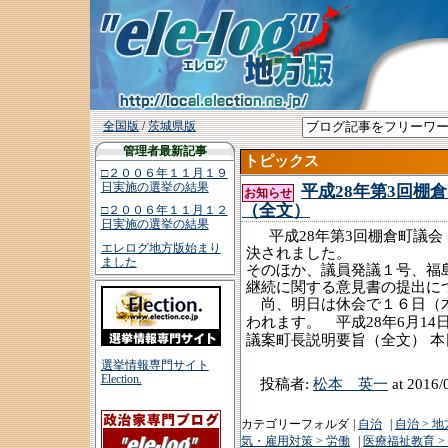
全国版
/
茨城県版
管理者最新記事
トピックス
□２００６年１１月１９
日実施の選挙の結果
平成28年第3回棚
お知らせ
（全文）
□２００６年１１月１２
日実施の選挙の結果
平成
年第
回
28
3
棚倉町議会
エレログ地方版始まり
決されました。
ました
そのほか、議員発議１号、福
継続に関する意見書の提出に
尚、明日は休会で１６日（木
平成
年
月
われます。
28
6
14
議案町長説明要旨（全文）
本
選挙情報専門サイト
Election.
投稿者:
松本 英一
at 2016/
カテゴリーフォルダ
|
自治
|
自治 > 
気・雇用対策 > 労働
|
医療福祉教育 >