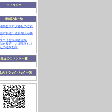
マイリンク
最新記事一覧
三浦博史ブログ移転のご案
名護市長選は渡具知氏が勝
か？
マスコミ世論調査結果
南城市長選、古謝氏敗れる
最近の選挙動向
最近のコメント一覧
近のトラックバック一覧