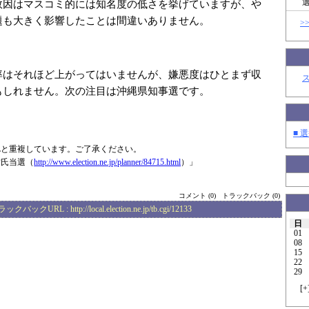
敗因はマスコミ的には知名度の低さを挙げていますが、や
題も大きく影響したことは間違いありません。
>
率はそれほど上がってはいませんが、嫌悪度はひとまず収
もしれません。次の注目は沖縄県知事選です。
■ 選
Lと重複しています。ご了承ください。
村氏当選（
http://www.elec
tion.ne.jp/plan
ner/84715.html
）」
コメント (0)
トラックバック (0)
ラックバックURL :
http://local.election.ne.jp/tb.cgi/12133
日
01
08
15
22
29
[
+