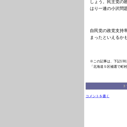
しょう。民主党の
はり一連の小沢問
自民党の政党支持
まったといえるか
※この記事は、下記UR
「北海道５区補選で町
ト
コメントを書く