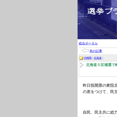
総合ポータル
前の記事
沖縄県
|
北海道
|
北海道５区補選で
昨日投開票の衆院
の差をつけて、民
自民、民主共に総