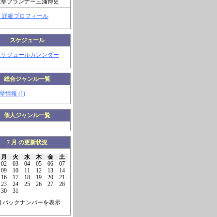
選挙プランナー三浦博史
> 詳細プロフィール
スケジュール
スケジュールカレンダー
総合ジャンル一覧
挙情報 (1)
個人ジャンル一覧
7 月 の更新状況
月
火
水
木
金
土
02
03
04
05
06
07
09
10
11
12
13
14
16
17
18
19
20
21
23
24
25
26
27
28
30
31
] バックナンバーを表示