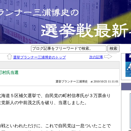
次の記事
選挙プランナー三浦博史のトップ
町村氏当選
選挙プランナー三浦博史
at 2010/10/25 11:11:01
北海道５区補欠選挙で、自民党の町村信孝氏が３万票余り
主党新人の中前茂之氏を破り、当選しました。
力戦といわれただけに、これで自民党は一息ついたことで