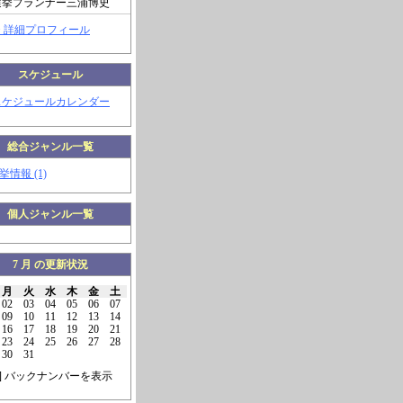
選挙プランナー三浦博史
> 詳細プロフィール
スケジュール
スケジュールカレンダー
総合ジャンル一覧
挙情報 (1)
個人ジャンル一覧
7 月 の更新状況
月
火
水
木
金
土
02
03
04
05
06
07
09
10
11
12
13
14
16
17
18
19
20
21
23
24
25
26
27
28
30
31
] バックナンバーを表示