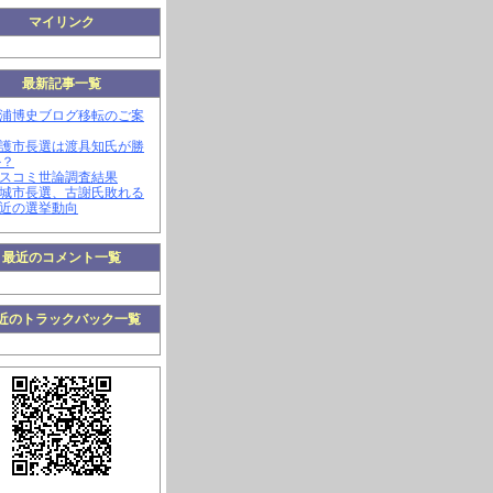
マイリンク
最新記事一覧
三浦博史ブログ移転のご案
名護市長選は渡具知氏が勝
か？
マスコミ世論調査結果
南城市長選、古謝氏敗れる
最近の選挙動向
最近のコメント一覧
近のトラックバック一覧