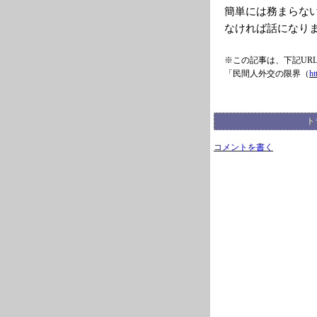
簡単には務まらな
なければ話になり
※この記事は、下記UR
「民間人外交の限界（
ht
ト
コメントを書く