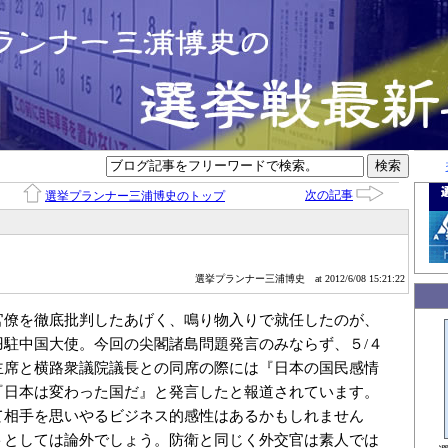
次の記事
選挙プランナー三浦博史のトップ
選挙プランナー三浦博史
at 2012/6/08 15:21:22
官僚を徹底批判したあげく、鳴り物入りで就任したのが、
羽駐中国大使。今回の尖閣諸島問題発言のみならず、５/４
主席と横路衆議院議長との同席の際には『日本の国民感情
『日本は変わった国だ』と発言したと報道されています。
て相手を思いやるビジネス的感性はあるかもしれません
トとしては論外でしょう。防衛と同じく外交官は素人では