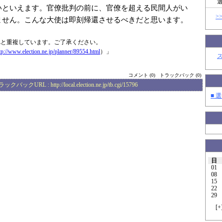
いといえます。官僚批判の前に、官僚を超える民間人がい
>
ません。こんな大使は即刻帰還させるべきだと思います。
Lと重複しています。ご了承ください。
tp://www.elec
tion.ne.jp/plan
ner/89554.html
）」
コメント (0)
トラックバック (0)
ラックバックURL :
http://local.election.ne.jp/tb.cgi/15796
■ 選
日
01
08
15
22
29
[
+