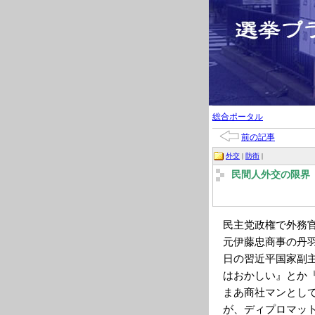
総合ポータル
前の記事
外交
|
防衛
|
民間人外交の限界
民主党政権で外務
元伊藤忠商事の丹
日の習近平国家副
はおかしい』とか
まあ商社マンとし
が、ディプロマッ