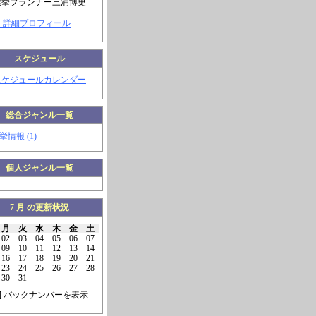
選挙プランナー三浦博史
> 詳細プロフィール
スケジュール
スケジュールカレンダー
総合ジャンル一覧
挙情報 (1)
個人ジャンル一覧
7 月 の更新状況
月
火
水
木
金
土
02
03
04
05
06
07
09
10
11
12
13
14
16
17
18
19
20
21
23
24
25
26
27
28
30
31
] バックナンバーを表示