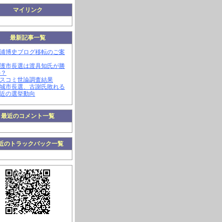
マイリンク
最新記事一覧
三浦博史ブログ移転のご案
名護市長選は渡具知氏が勝
か？
マスコミ世論調査結果
南城市長選、古謝氏敗れる
最近の選挙動向
最近のコメント一覧
近のトラックバック一覧