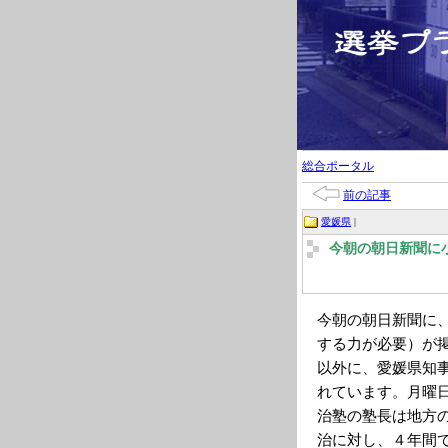
総合ポータル
前の記事
愛媛県
|
今朝の朝日新聞に
今朝の朝日新聞に
する力が必要）が
以外に、愛媛県知
れています。月曜
治塾の塾長は地方
治に対し、４年間