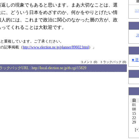
裏返しの現象でもあると思います。まあ大切なことは、選
>
上に、どういう日本をめざすのか、何かをやりとげたい情
個人的には、これまで政治に関心のなかった層の方が、政
もってくれることは大歓迎です。
Lと重複しています。ご了承ください。
生の記事掲載（
http://www.elec
tion.ne.jp/plan
ner/89602.html
）」
■ 選
コメント (0)
トラックバック (0)
ラックバックURL :
http://local.election.ne.jp/tb.cgi/15829
日
01
08
15
22
29
[
+