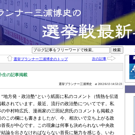
次の記事
選挙プランナー三浦博史のトップ
小生の記事掲載
選挙プランナー三浦博史
at 2012/6/13 14:53:23
、”地方発・政治塾”という紙面に私のコメント（情熱を伝道
掲載されています。最近、流行の政治塾についてです。私
事の中村時広氏、漫画家の三田紀房氏のコメントも掲載さ
日のこの欄にも書きましたが、今、相次いで立ち上がる政
の首長が中心です。この現象は何事も決められない中央政
で結論を出さなければならない首長に魅力を感じる、いわ