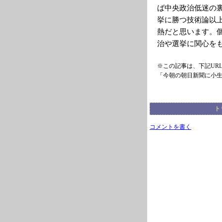
ば中央政治低迷の
挙に勝つ技術論以
熱だと思います。
治や選挙に関心を
※この記事は、下記UR
「今朝の朝日新聞に小
ト
コメントを書く