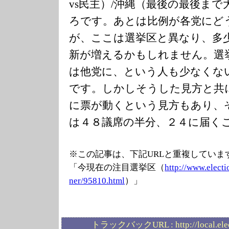
vs民主）/沖縄（最後の最後ま
ろです。あとは比例が各党にど
が、ここは選挙区と異なり、多
新が増えるかもしれません。選
は他党に、という人も少なくな
です。しかしそうした見方と共
に票が動くという見方もあり、
は４８議席の半分、２４に届く
※この記事は、下記URLと重複していま
「今現在の注目選挙区（
http://www.elec
ti
ner/95810.html
）」
トラックバックURL :
http://local.el