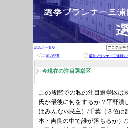
総合ポータル
前の記事
選挙プランナー三浦博史
今現在の注目選挙区
この段階での私の注目選挙区は
氏が最後に何をするか？平野潰し
はみんなvs民主）/千葉（３位は
本・吉良の中で誰が落ちるか）/