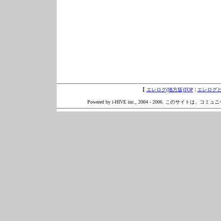
【
エレログ(地方版)TOP
|
エレログ
Powered by i-HIVE inc., 2004 - 2006. このサイトは