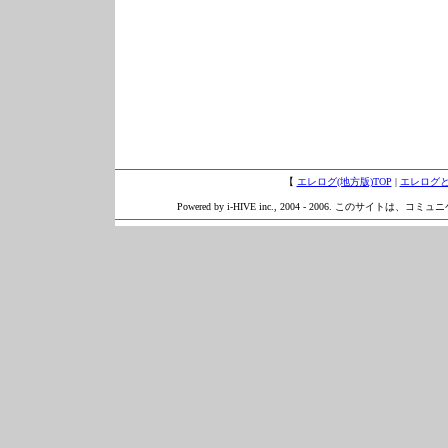
【
エレログ(地方版)TOP
|
エレログ
Powered by i-HIVE inc., 2004 - 2006. このサイトは