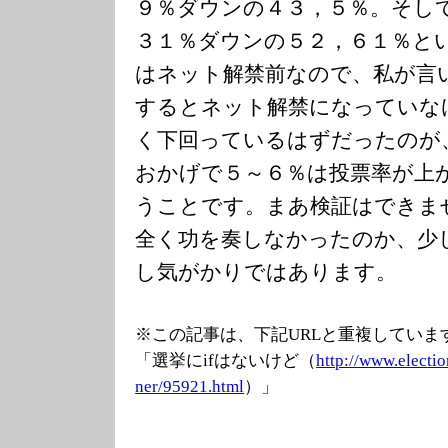
９％ダウンの４３，５％。そし
３１％ダウンの５２，６１％と
はネット解禁前なので、私が言い
するとネット解禁になっていな
く下回っているはずだったのが
おかげで５～６％は投票率が上
うことです。まあ検証はできま
全く功を奏しなかったのか、少
し気がかりではあります。
※この記事は、下記URLと重複していま
「選挙にifはないけど（
http://www.elec
tio
ner/95921.html
）」