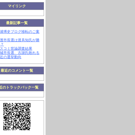
マイリンク
最新記事一覧
三浦博史ブログ移転のご案
名護市長選は渡具知氏が勝
か？
マスコミ世論調査結果
南城市長選、古謝氏敗れる
最近の選挙動向
最近のコメント一覧
近のトラックバック一覧