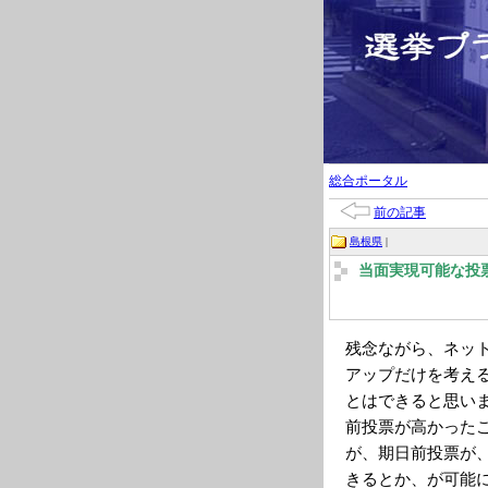
総合ポータル
前の記事
島根県
|
当面実現可能な投
残念ながら、ネッ
アップだけを考え
とはできると思い
前投票が高かった
が、期日前投票が
きるとか、が可能