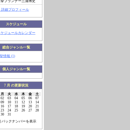
選挙プランナー三浦博史
> 詳細プロフィール
スケジュール
スケジュールカレンダー
総合ジャンル一覧
挙情報 (1)
個人ジャンル一覧
7 月 の更新状況
月
火
水
木
金
土
02
03
04
05
06
07
09
10
11
12
13
14
16
17
18
19
20
21
23
24
25
26
27
28
30
31
] バックナンバーを表示