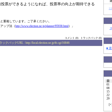
前投票ができるようになれば、投票率の向上が期待できる
>
Lと重複しています。ご了承ください。
率アップ法（
http://www.elec
tion.ne.jp/plan
ner/95938.html
）」
コメント (0)
トラックバック (0)
ラックバックURL :
http://local.election.ne.jp/tb.cgi/16846
■ 選
日
01
08
15
22
29
[
+