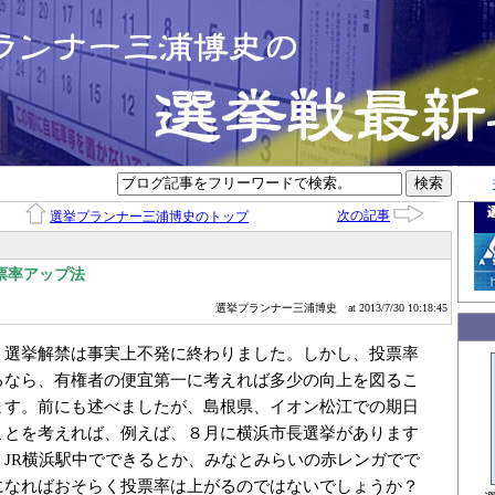
次の記事
選挙プランナー三浦博史のトップ
票率アップ法
選挙プランナー三浦博史
at 2013/7/30 10:18:45
ト選挙解禁は事実上不発に終わりました。しかし、投票率
るなら、有権者の便宜第一に考えれば多少の向上を図るこ
ます。前にも述べましたが、島根県、イオン松江での期日
ことを考えれば、例えば、８月に横浜市長選挙があります
、JR横浜駅中でできるとか、みなとみらいの赤レンガでで
になればおそらく投票率は上がるのではないでしょうか？