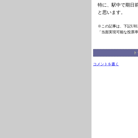
特に、駅中で期日
と思います。
※この記事は、下記UR
「当面実現可能な投票
ト
コメントを書く