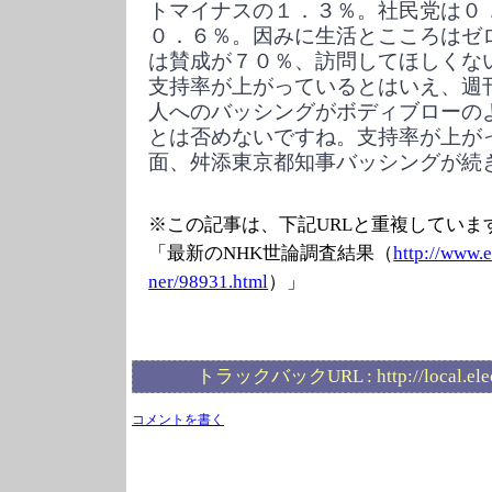
トマイナスの１．３％。社民党は０
０．６％。因みに生活とこころはゼ
は賛成が７０％、訪問してほしくな
支持率が上がっているとはいえ、週
人へのバッシングがボディブローの
とは否めないですね。支持率が上が
面、舛添東京都知事バッシングが続
※この記事は、下記URLと重複していま
「最新のNHK世論調査結果（
http://www.e
ner/98931.html
）」
トラックバックURL :
http://local.el
コメントを書く