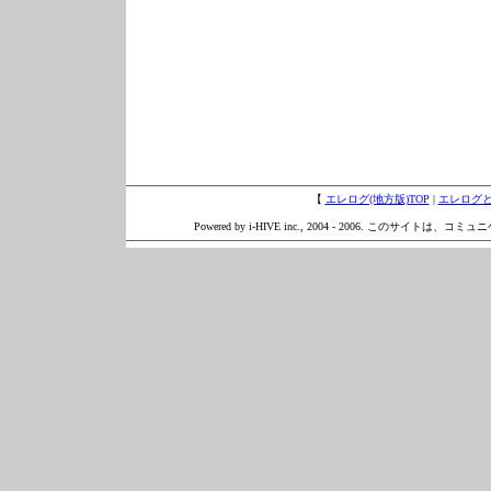
【
エレログ(地方版)TOP
|
エレログ
Powered by i-HIVE inc., 2004 - 2006. このサイトは