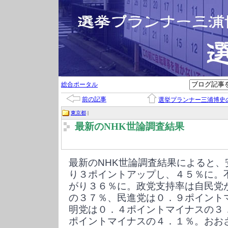
総合ポータル
前の記事
選挙プランナー三浦博史
東京都
|
最新のNHK世論調査結果
最新のNHK世論調査結果によると
り３ポイントアップし、４５％に。
がり３６％に。政党支持率は自民党
の３７％、民進党は０．９ポイント
明党は０．４ポイントマイナスの３
ポイントマイナスの４．１％。おお