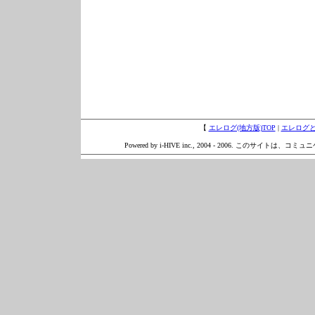
【
エレログ(地方版)TOP
|
エレログ
Powered by i-HIVE inc., 2004 - 2006. このサイトは