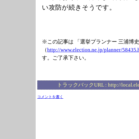
い攻防が続きそうです。
※この記事は 「選挙プランナー 三浦博
（
http://www.elec
tion.ne.jp/plan
ner/58435.
す。ご了承下さい。
トラックバックURL :
http://local.e
コメントを書く