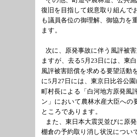
復旧を目指して鋭意取り組んで
も議員各位の御理解、御協力を
ます。
次に、原発事故に伴う風評被
ますが、去る
月
日には、東白
5
23
風評被害賠償を求める要望活動
に
月
日には、東京日比谷公園
5
27
町村長による「白河地方原発風
ン」において農林水産大臣への
ところであります。
また、東日本大震災並びに原
棚倉の予約取り消し状況につい