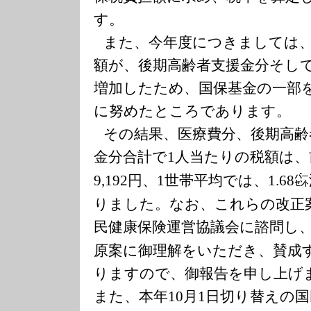
す。
また、今年度につきましては
額が、後期高齢者支援金分そし
増加したため、国保基金の一部
に努めたところであります。
その結果、医療費分、後期高齢
金分合計で
人当たりの税額は、
1
円、
世帯平均では、
㌫
9,192
1
1.68
りました。なお、これらの改正
民健康保険運営協議会に諮問し
原案に御理解をいただき、賛成
りますので、御報告を申し上げ
また、本年
月
日切り替えの国
10
1