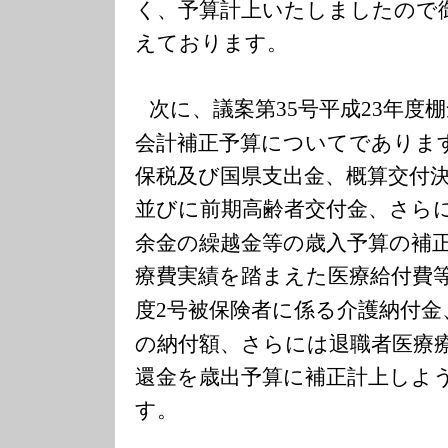
く、予算計上いたしましたので
えております。
次に、議案第
号平成
年度棚
35
23
会計補正予算についてでありま
保税及び国県支出金、概算交付
並びに前期高齢者交付金、さら
余金の繰越金等の歳入予算の補
療費実績を踏まえた医療給付費
度
号被保険者に係る介護納付金
2
の納付額、さらには退職者医療
還金を歳出予算に補正計上しよ
す。