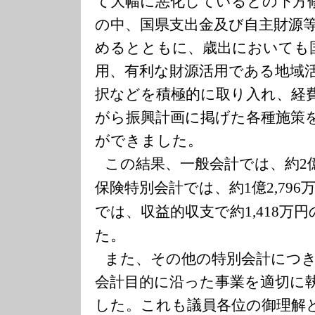
て大幅に悪化しているとの下方
の中、国県支出金及び自主財源
めるとともに、歳出においても
用、有利な財源活用である地域
択などを積極的に取り入れ、経
がら振興計画に掲げた各種施策
ができました。
この結果、一般会計では、約
2
保険特別会計では、約
億
1
2,796
では、収益的収支で約
万円
1,418
た。
また、その他の特別会計につ
会計目的に沿った事業を適切に
した。これも議員各位の御理解