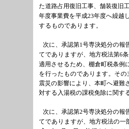
た道路占用復旧工事、舗装復旧
年度事業費を平成
年度へ繰越
23
するもので
あります。
次に、承認第
号専決処分の報
1
てでありますが、地方税法第
条
6
適用させるため、棚倉町税条例
を行ったものであります。その
震災の影響により、本町へ避難
対する入湯税の課税免除に関す
次に、承認第
号専決処分の報
2
てでありますが、地方税法の一