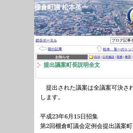
棚倉町議 松本英一
総合ポータル
前の記事
松本 英一のトッ
お知らせ
自治
|
公共施設
|
医療
|
教育
提出議案町長説明全文
提出された議案は全議案可決され
します。
平成
23
年
6
月
15
日招集
第
2
回棚倉町議会定例会提出議案町