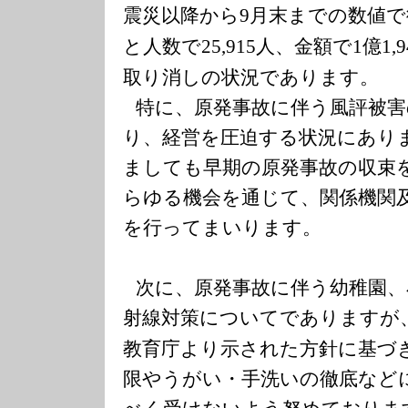
震災以降から
月末までの数値で
9
と人数で
人、金額で
億
25,915
1
1,
取り消しの状況であります。
特に、原発事故に伴う風評被害
り、経営を圧迫する状況にあり
ましても早期の原発事故の収束
らゆる機会を通じて、関係機関
を行ってまいります。
次に、原発事故に伴う幼稚園、
射線対策についてでありますが
教育庁より示された方針に基づ
限やうがい・手洗いの徹底など
べく受けないよう努めておりま