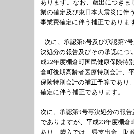
あります。なお、歳出につきま
業の確定及び東日本大震災に伴
事業費確定に伴う補正でありま
次に、承認第
号及び承認第
号
6
7
決処分の報告及びその承認につ
成
年度棚倉町国民健康保険特
22
倉町後期高齢者医療特別会計、
保険特別会計の補正予算であり
確定に伴う補正であります。
次に、承認第
号専決処分の報告
9
でありますが、平成
年度棚倉
23
あり、歳入では、県支出金、財