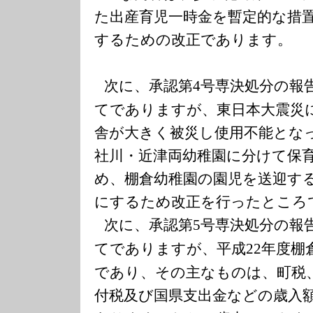
た出産育児一時金を暫定的な措
するための改正であります。
次に、承認第
号専決処分の報
4
てでありますが、東日本大震災
舎が大きく被災し使用不能とな
社川・近津両幼稚園に分けて保
め、棚倉幼稚園の園児を送迎す
にするため改正を行ったところ
次に、承認第
号専決処分の報
5
てでありますが、平成
年度棚
22
であり、その主なものは、町税
付税及び国県支出金などの歳入