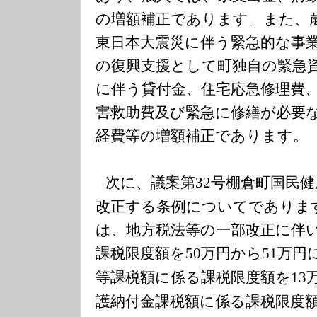
の
増額補正であります。また、
東日本大震災に伴う緊急的な事
の復興支援として町独自の緊急
に伴う貸付金、住宅応急修理費
害救助費及び緊急に修繕が必要
経費等の増額補正であります。
次に、議案第
号棚倉町国民健
32
改正する条例についてでありま
は、地方税法等の一部改正に伴
課税限度額を
万円から
万円
50
51
等課税額に係る課税限度額を
13
護納付金課税額に係る課税限度