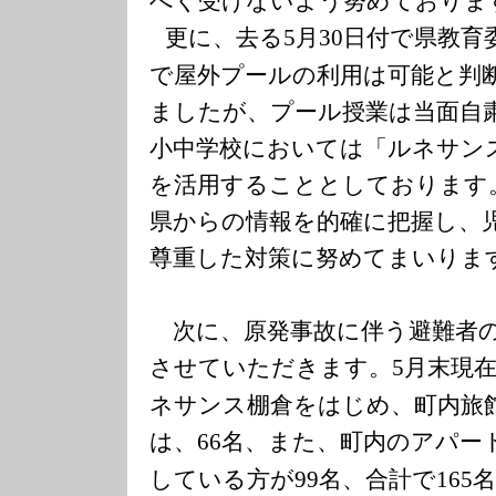
更に、去る
月
日付で県教育
5
30
で屋外プールの利用は可能と判
ましたが、プール授業は当面自
小中学校においては「ルネサン
を活用することとしております
県からの情報を的確に把握し、
尊重した対策に努めてまいりま
次に、原発事故に伴う避難者の
させていただきます。
月末現
5
ネサンス棚倉をはじめ、町内旅
は、
名、また、町内のアパー
66
している方が
名、合計で
99
165