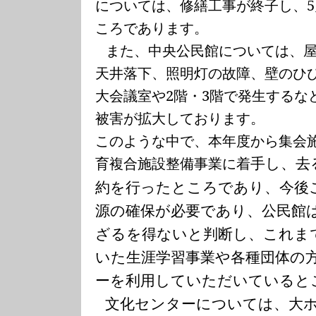
については、修繕工事が終子し、
5
ころであります。
また、中央公民館については、
天井落下、照明灯の故障、壁のひ
大会議室や
2
階・
3
階で発生するな
被害が拡大しております。
このような中で、本年度から集会
育複合施設整備事業に着
手し、去
約を行ったところであり、今後
源の確保が必要であり、公民館
ざるを得ないと判断し、これま
いた生涯学習事業や各種団体の
ーを利用していただいていると
文化センターについては、大