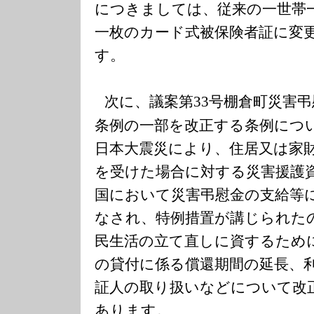
につきましては、従来の一世帯
一枚のカード式被保険者証に変
す。
次に、議案第
号棚倉町災害弔
33
条例の一部を改正する条例につ
日本大震災により、住居又は家
を受けた場合に対する災害援護
国において災害弔慰金の支給等
なされ、特例措置が講じられた
民生活の立て直しに資するため
の貸付に係る償還期間の延長、
証人の取り扱いなどについて改
あります。