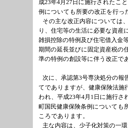
成
年
月
日に施行されたこと
23
4
27
例についても所要の改正を行っ
その主な改正内容については
り、住宅等の生活に必要な資産
雑損控除の特例及び住宅借入金
期間の延長並びに固定資産税の
準の特例の創設等に伴う改正で
次に、承認第
号専決処分の報
3
てでありますが、健康保険法施
われ、平成
年
月
日に施行さ
23
4
1
町国民健康保険条例についても
ころであります。
主な内容は、少子化対策の一