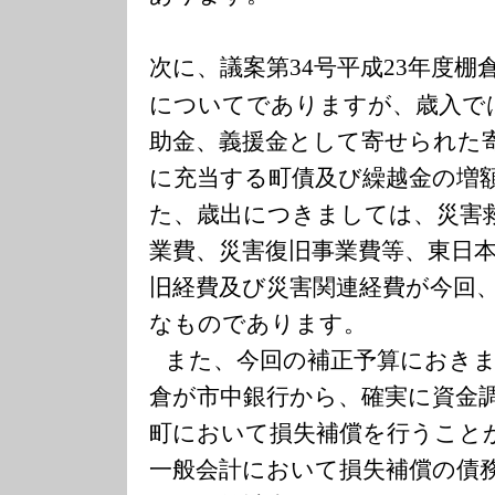
次に、議案第
号平成
年度棚
34
23
についてでありますが、歳
入で
助金、義援金として寄せられた
に充当する町債及び繰越金の増
た、歳出につきましては、災害
業費、災害復旧事業費等、東日
旧経費及び災害関連経費が今回
なものであります。
また、今回の補正予算におき
倉が市中銀行から、確実に資金
町において損失補償を行うこと
一般会計において損失補償の債