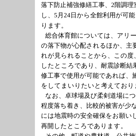
落下防止補強修繕工事、
階調理
2
し、
月
日から全館利用が可
5
24
ります。
総合体育館については、アリ
の落下物が心配されるほか、主
れが見られることから、この度
したところであり、耐震診断結
修工事で使用が可能であれば、
をしてまいりたいと考えており
なお、卓球場及び柔剣道場に
程度落ち着き、比較的被害が少
には地震時の安全確保をお願い
再開したところであります。
その他、町道や農林道、公共