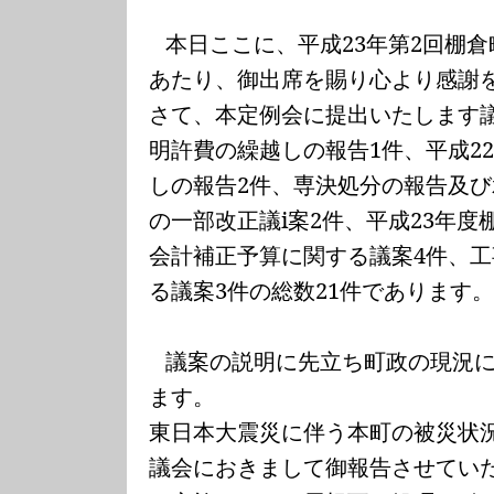
本日ここに、平成
23
年第
2
回棚倉
あたり、御出席を賜り心より感謝
さて、本定例会に提出いたします
明許費の繰越しの報告
1
件、平成
2
しの報告
2
件、専決処分の報告及び
の一部改正議
i
案
2
件、平成
23
年度
会計補正予算に関する議案
4
件、工
る議案
3
件の総数
21
件であります
議案の説明に先立ち町政の現況
ます。
東日本大震災に伴う本町の被災状
議会におきまして御報告させてい