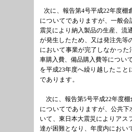
次に、報告第
号平成
年度棚
4
22
についてでありますが、一般会
震災により納入製品の生産、流
が発生したため、又は発注先等
において事業が完了しなかった
車購入費、備品購入費等につい
を平成
年度へ繰り越したこと
23
であります。
次に、報告第
号平成
年度棚
5
22
についてでありますが、公共下
いて、東日本大震災によりアス
達が困難となり、年度内におい