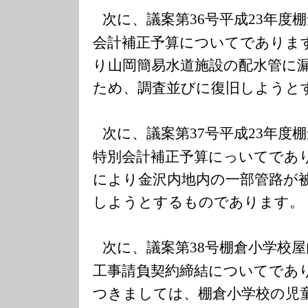
次に、議案第
号平成
年度棚
36
23
会計補正予算についてでありま
り山岡簡易水道施設の配水管に
ため、調査並びに復旧しようと
次に、議案第
号平成
年度棚
37
23
特別会計補正予算にっいてであ
により金沢内地内の一部管路が
しようとするものであります。
次に、議案第
号棚倉小学校屋
38
工事請負契約締結についてであ
つきましては、棚倉小学校の児