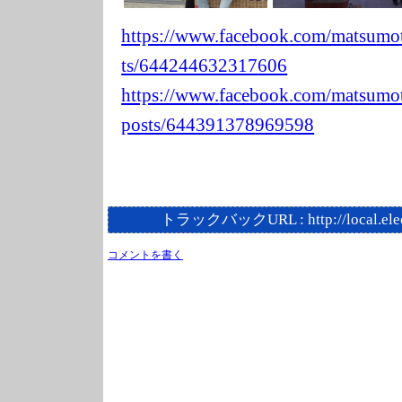
https://www.fac
ebook.com/matsu
mot
ts/644244632317
606
https://www.
facebook.com/ma
tsumot
posts/644391378
969598
トラックバックURL :
http://local.el
コメントを書く