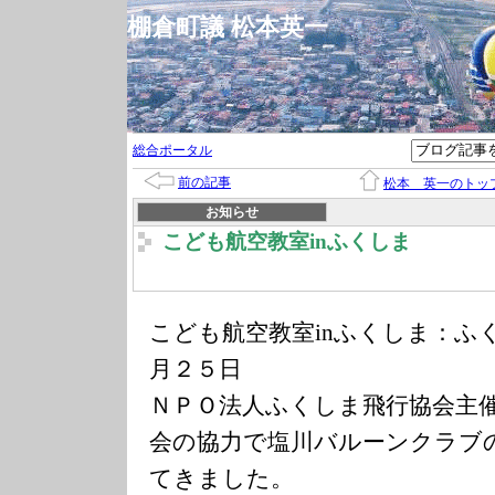
棚倉町議 松本英一
総合ポータル
前の記事
松本 英一のトッ
お知らせ
こども航空教室inふくしま
こども航空教室inふくしま：ふ
月２５日
ＮＰＯ法人ふくしま飛行協会主
会の協力で塩川バルーンクラブ
てきました。