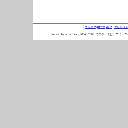
【
エレログ(地方版)TOP
|
エレログ
Powered by i-HIVE inc., 2004 - 2006. このサイトは