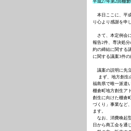
平成
年第
回棚倉
27
2
本日ここに、平
り心より感謝を申
さて、本定例会
報告
件、専決処分
2
約の締結に関する
に関する議案
件の
3
議案の説明に先
まず、地方創生
福島県で唯一派遣
棚倉町地方創生ア
創生に向けた棚倉
づくり」事業など
ます。
なお、消費喚起
日から商工会を通