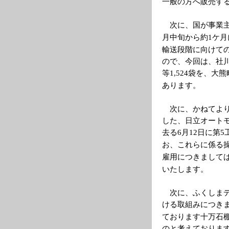
一般の方へ販売す
次に、国が事業
月中旬から約
ケ月
1
輸送段階に向けて
ので、今回は、社
等
袋を、大熊
1,524
あります。
次に、かねてよ
した、日立オート
去る
月
日に第
6
12
5
お、これらに係る
雇用につきまして
いたします。
次に、ふくしま
ける取組みにつき
ております十万石
のと考えておりま