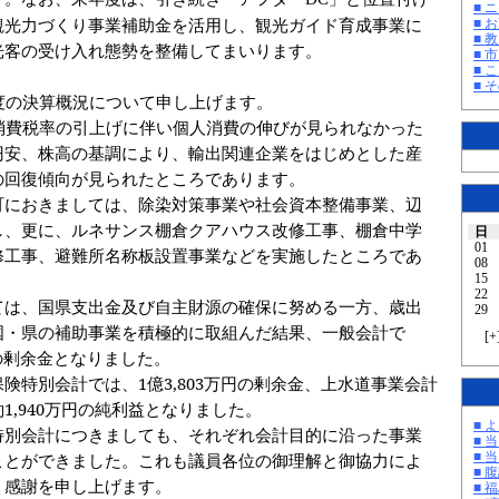
■ 
観光力づくり事業補助金を活用し、観光ガイド育成事業に
■ 
■ 教
光客の受け入れ態勢を整備してまいります。
■ 
■ 
■ そ
度の決算概況について申し上げます。
消費税率の引上げに伴い個人消費の伸びが見られなかった
円安、株高の基調により、輸出関連企業をはじめとした産
の回復傾向が見られたところであります。
町におきましては、除染対策事業や社会資本整備事業、辺
し、更に、ルネサンス棚倉クアハウス改修工事、棚倉中学
日
01
修工事、避難所名称板設置事業などを実施したところであ
08
15
22
ては、国県支出金及び自主財源の確保に努める一方、歳出
29
国・県の補助事業を積極的に取組んだ結果、一般会計で
[
+
の剰余金となりました。
保険特別会計では、
1
億
3,803
万円の剰余金、上水道事業会計
約
1,940
万円の純利益となりました。
■ 
特別会計につきましても、それぞれ会計目的に沿った事業
■ 
■ 
ことができました。これも議員各位の御理解と御協力によ
■ 
く感謝を申し上げます。
■ 