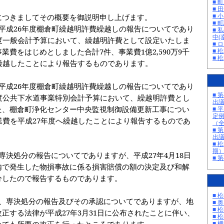
■ 
■ 
につきましてその概要を御説明申し上げます。
■ 
■ 町
平成
26
年度棚倉町繰越明許費繰越しの報告についてであり
■ 
中(
度一般会計予算において、繰越明許費として設定いたしま
■ 
事業費をはじめとしました合計
7
件、事業費
1
億
2,590
万
9
千
■ 
■ 
繰越したことにより報告するものであります。
平成
26
年度棚倉町繰越明許費繰越しの報告についてであり
■ 
度公共下水道事業特別会計予算において、繰越明許費とし
出
た、棚倉町浄化センター中央監視制御設備更新工事につい
■ 
定
業費を平成
27
年度へ繰越したことにより報告するものであ
（
■ 
出
■ 
期
専決処分の報告についてでありますが、平成
27
年
4
月
18
日
■ 
内で発生した物損事故に係る損害賠償の額の決定及び和解
分したので報告するものであります。
■ 
、専決処分の報告及びその承認についてでありますが、地
■ 
■ 
改正する法律が平成
27
年
3
月
31
日に公布されたことに伴い、
■ 
いても所要の改正を行ったところであります。
■ 