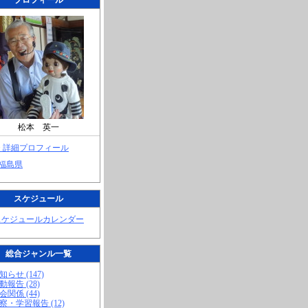
プロフィール
松本 英一
> 詳細プロフィール
 福島県
スケジュール
スケジュールカレンダー
総合ジャンル一覧
知らせ (147)
動報告 (28)
会関係 (44)
視察・学習報告 (12)