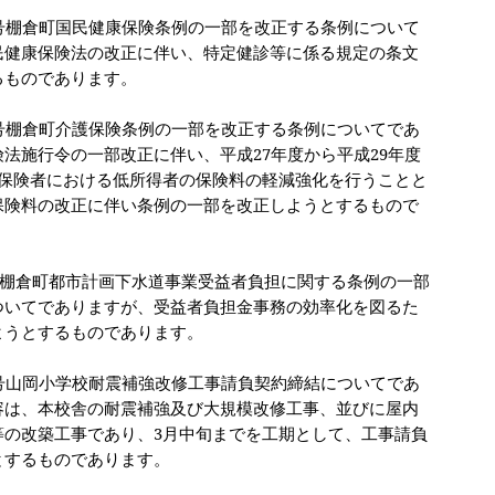
号棚倉町国民健康保険条例の一部を改正する条例について
民健康保険法の改正に伴い、特定健診等に係る規定の条文
るものであります。
号棚倉町介護保険条例の一部を改正する条例についてであ
険法施行令の一部改正に伴い、平成
27
年度から平成
29
年度
保険者における低所得者の保険料の軽減強化を行うことと
保険料の改正に伴い条例の一部を改正しようとするもので
棚倉町都市計画下水道事業受益者負担に関する条例の一部
ついてでありますが、受益者負担金事務の効率化を図るた
ようとするものであります。
号山岡小学校耐震補強改修工事請負契約締結についてであ
容は、本校舎の耐震補強及び大規模改修工事、並びに屋内
等の改築工事であり、
3
月中旬までを工期として、工事請負
とするものであります。