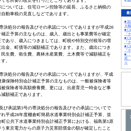
容については、住宅ローン控除等の延長、ふるさと納税の
軽自動車税の見直しなどであります。
最
■ 
大
専決処分の報告及びその承認についてでありますが平成
26
■ C
計補正予算の主なものは、歳入、歳出とも事業費等が確定
『チ
■ C
正であり、歳入につきましては、町税や特別交付税等の増
『チ
支出金、町債等の減額補正であります。また、歳出につき
■ C
『チ
、民生費、衛生費、農林水産業費、土木費等で減額補正を
■ 
死
ます。
り
専決処分の報告及びその承認についてでありますが、平成
健康保険特別会計補正予算の主なものは、一般被保険者等
職被保険者等高額療養費、更には、出産育児一時金など事
る減額補正であります。
及び承認第
5
号の専決処分の報告及びその承認についてで
ぞれ平成
26
年度棚倉町簡易水道事業特別会計補正予算、並
倉町公共下水道事業特別会計補正予算における、福島第
1
原
伴う東京電力からの原子力災害賠償金の額が確定したこと