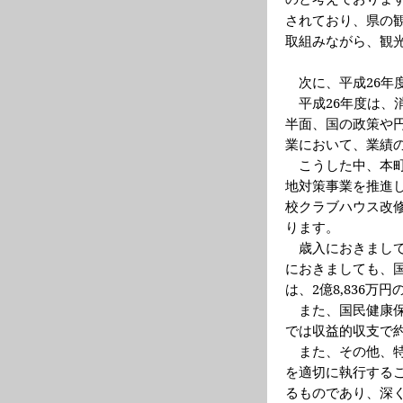
されており、県の
取組みながら、観
次に、平成
26
年
平成
26
年度は、
半面、国の政策や
業において、業績
こうした中、本
地対策事業を推進
校クラブハウス改
ります。
歳入におきまし
におきましても、
は、
2
億
8,836
万円
また、国民健康
では収益的収支で
また、その他、
を適切に執行する
るものであり、深