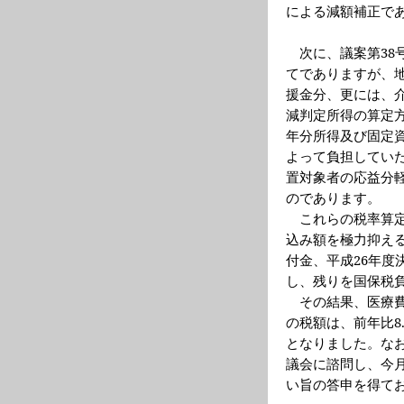
による減額補正で
次に、議案第
38
てでありますが、
援金分、更には、
減判定所得の算定
年分所得及び固定
よって負担してい
置対象者の応益分
のであります。
これらの税率算
込み額を極力抑え
付金、平成
26
年度
し、残りを国保税
その結果、医療
の税額は、前年比
8
となりました。な
議会に諮問し、今
い旨の答申を得て