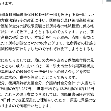
あります。
号棚倉町国民健康保険税条例の一部を改正する条例につい
地方税法施行令の改正に伴い、医療費分及び後期高齢者支
介護納付金分の課税限度額と低所得者の軽減措置に係る軽
方法について改正しようとするものであります。また、前
資産税の確定に伴い、本算定を行った結果、応能・応益に
ただく所得割額など
4
つの税率と併せて、低所得者の軽減措
軽減税額が変わりましたのでそれぞれ改正しようとするも
定にあたりましては、歳出の大半を占める保険給付費の見
るとともに歳入においては、国・県支出金や前期高齢者交
決算剰余金の繰越金や一般会計からの繰入金などを控除
負担に求め、税率を算定したところであります。
費分、後期高齢者支援金分、介護納付金分合計で
1
人当たり
.7%
減の
9
万
5,257
円、
1
世帯平均では
12.2%
減の
16
万
146
円
お、これらの改正案につきましては、国民健康保険運営協
月
9
日付けで改正原案にご理解をいただき、原案に異議のな
おりますので御報告いたします。