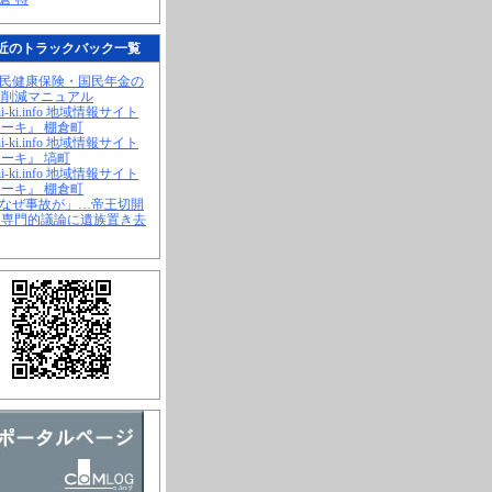
近のトラックバック一覧
国民健康保険・国民年金の
幅削減マニュアル
hi-ki.info 地域情報サイト
ーキ』 棚倉町
hi-ki.info 地域情報サイト
ーキ』 塙町
hi-ki.info 地域情報サイト
ーキ』 棚倉町
「なぜ事故が」…帝王切開
、専門的議論に遺族置き去