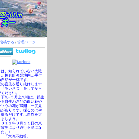
投稿する
/
管理ページ
は、知られていない大滝
尊…棚倉町強梨地内…手付
の自然が一杯です。
の庭先を通り抜けします
、「あいさつ」をしてから
でください。
下旬~５月上旬頃は、群生
いる自生わさびの白い花や
ンソウの花が満開、一度見
値があります。採るのはや
、撮るだけです…自然を大
しましよう。
０１１年３月１１日の東
大震災により通行不能にな
した。》
「大滝不動尊」