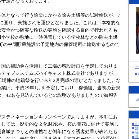
る予定となっております。
主体となって行う除染にかかる除去土壌等の試験輸送が、
7
に亘り、実施される運びとなりました。これは、本格的な
の安全かつ確実な輸送の実施を確認する目的で行われるも
川小学校の敷地に一時保管している学校林などの除去土壌
町の中間貯蔵施設の予定地内の保管場所に輸送するもので
り国の補助金を活用して工場の増設計画を予定しておりま
>
モティブシステムズハイキャスト株式会社でありますが、
■
工場棟の地鎮祭を行い来年
月完成の運びとなりました。な
2
操業は、平成
年
月を予定しており、稼働後、当初の新規
29
1
は、
名を見込んでいるとの説明がありましたので御報告
42
デスティネーションキャンペーンでありますが、本町にお
ましては、歴史的な文化財
や、桜の開花に併せて実施し
PR
■ お
■ 活
棚倉城まつりとの連携など例年になく誘客効果が表れたも
■ 議
■ 
す。なお、来年度は、引き続き「アフター
」と位置付け
DC