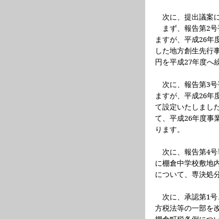
次に、提出議案
まず、報告第
2
号
ますが、平成
26
年
した地方創生先行
円を平成
2
7
年度へ
次に、報告第
3
号
ますが、平成
26
年
て設定いたしまし
て、平成
26
年度事
ります。
次に、報告第
4
号
に棚倉中学校敷地
について、専決処
次に、承認第
1
号
方税法等の一部を
棚倉町税
条例につ