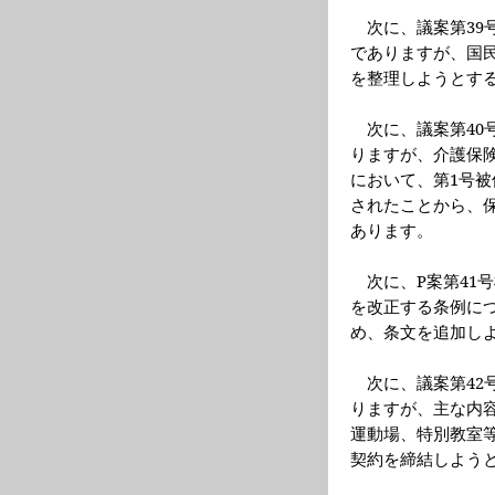
次に、議案第
39
でありますが、国
を整理しようとす
次に、議案第
40
りますが、介護保
において、第
1
号被
されたことから、
あります。
次に、
P
案第
41
号
を改正する条例に
め、条文を追加し
次に、議案第
42
りますが、主な内
運動場、特別教室
契約を締結しよう