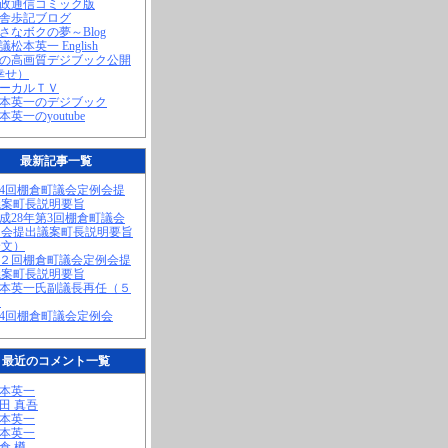
町政通信コミック版
田舎歩記ブログ
小さなボクの夢～Blog
議松本英一 English
私の高画質デジブック公開
幸せ）
ローカルＴＶ
松本英一のデジブック
松本英一のyoutube
最新記事一覧
第4回棚倉町議会定例会提
議案町長説明要旨
平成28年第3回棚倉町議会
例会提出議案町長説明要旨
全文）
第２回棚倉町議会定例会提
議案町長説明要旨
松本英一氏副議長再任（５
）
第4回棚倉町議会定例会
最近のコメント一覧
松本英一
奥田 真吾
松本英一
松本英一
棚倉 樽