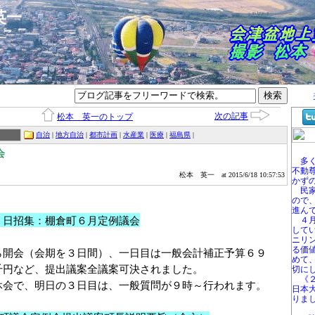
本英一
次の記事
松本 英一のトップ
自治
|
地方自治
|
都市計画
|
水産業
|
医療
|
福島県
|
会
多く
不動
松本 英一
at 2015/6/18 10:57:53
かず
民家
ので
進ん
７日招集：棚倉町６月定例議会
４月
して
ニリ
る価
ら開会（会期を３日間）、一日目は一般会計補正予算６９
めて
千円など、提出議案全議案可決されました。
切に
《２
休会で、明日の３日目は、一般質問が９時～行われます。
日本
りま