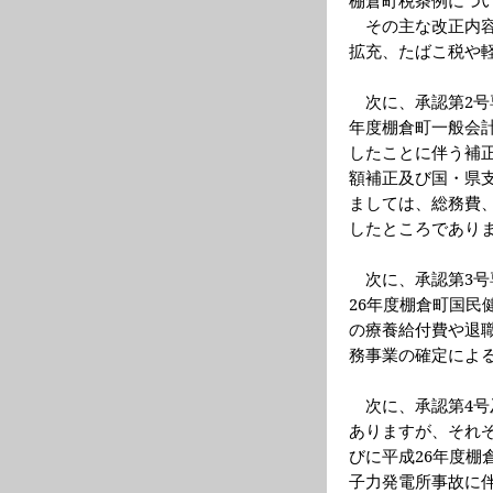
その主な改正内
拡充、たばこ税や
次に、承認第
2
号
年度棚倉町一般会
したことに伴う補
額補正及び国・県
ましては、総務費
したところであり
次に、承認第
3
号
26
年度棚倉町国民
の療養給付費や退
務事業の確定によ
次に、承認第
4
号
ありますが、それ
びに平成
26
年度棚
子力発電所事故に