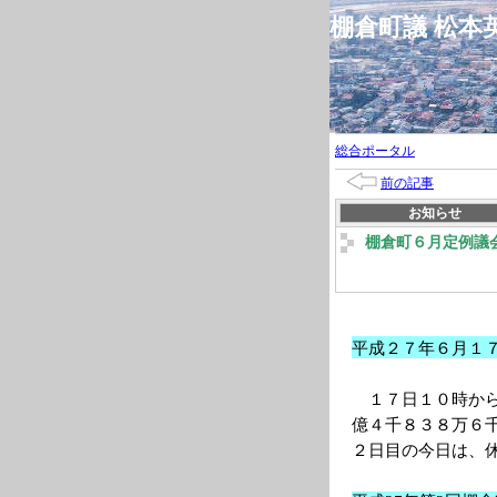
棚倉町議 松
総合ポータル
前の記事
お知らせ
棚倉町６月定例議
平成２７年６月１
１７日１０時か
億４千８３８万６
２日目の今日は、