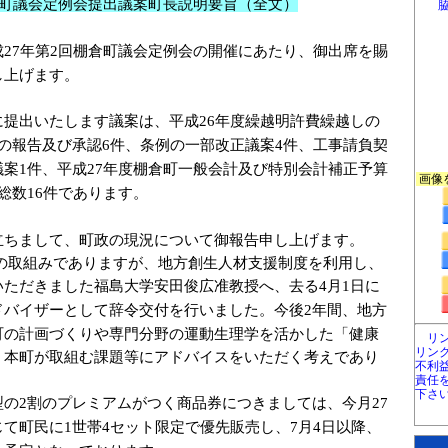
町議会定例会提出議案町長説明要旨（全文）
成
年第
回棚倉町議会定例会の開催にあたり、御出席を賜
27
2
し上げます。
に提出いたします議案は、平成
年度繰越明許費繰越しの
26
の報告及び承認
件、条例の一部改正議案
件、工事請負契
6
4
議案
件、平成
年度棚倉町一般会計及び特別会計補正予算
1
27
画像
総数
件であります。
16
立ちまして、町政の現況について御報告申し上げます。
の取組みでありますが、地方創生人材支援制度を利用し、
いただきました福島大学安田俊広准教授へ、去る
月
日に
4
1
ドバイザーとして辞令交付を行いました。今後
年間、地方
2
町の計画づくりや専門分野の運動生理学を活かした「健康
リ
リン
、本町が取組む課題等にアドバイスをいただく考えであり
不利
責任
下さ
型の
割のプレミアムがつく商品券につきましては、今月
2
27
じて町民に
世帯
セット限定で優先販売し、
月
日以降、
1
4
7
4