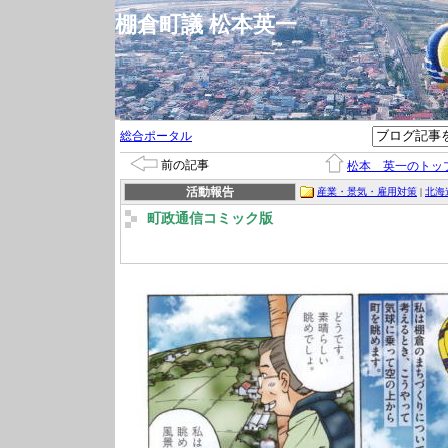
棚倉町議 松本英一
総合ポータル
前の記事
松本 英一のトッ
活動報告
産業・景気・雇用対策
|
北海
町政通信コミック版