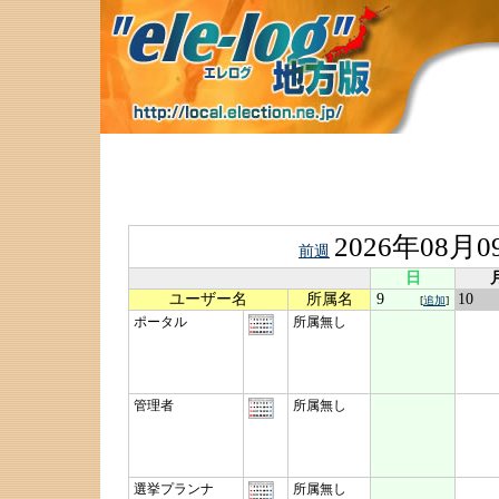
2026年08月0
前週
日
ユーザー名
所属名
9
1
[
追加
]
ポータル
所属無し
管理者
所属無し
選挙プランナ
所属無し