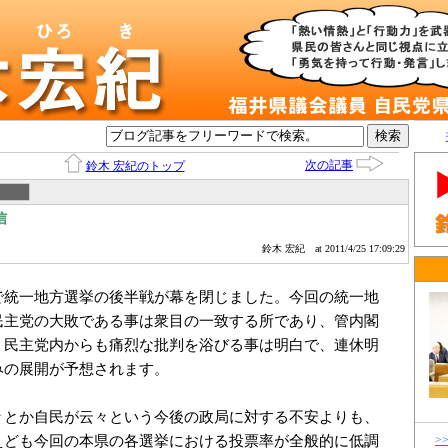
次の記事
鈴木 宏紀のトップ
信
鈴木 宏紀
at 2011/4/25 17:09:29
統一地方選挙の後半戦が幕を閉じました。今回の統一地
民主党の大敗である事は衆目の一致する所であり、管内閣
く民主党内からも痛烈な批判を浴びる事は明白で、連休明
みの展開が予想されます。
とか自民が云々という今後の政局に対する不安よりも、
えども今回の本県の各選挙における投票率が全般的に低調
>