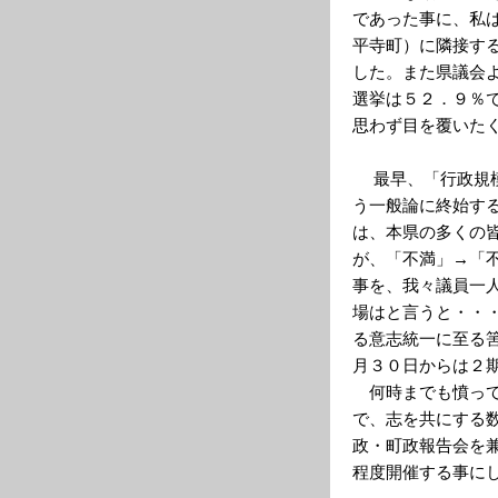
であった事に、私
平寺町）に隣接す
した。また県議会
選挙は５２．９％
思わず目を覆いた
最早、「行政規模
う一般論に終始す
は、本県の多くの
が、「不満」→「
事を、我々議員一
場はと言うと・・
る意志統一に至る
月３０日からは２
何時までも憤って
で、志を共にする
政・町政報告会を
程度開催する事に