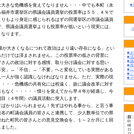
は大きな危機感を覚えてなりません・・・中でも本町（永
■
る福井市選挙区の県議会議員選挙の投票率は５５．４％で
よりもより身近に感じられるはずの同選挙区の市議会議員
で、県議会議員選挙よりも投票率が低いという現実には、
くなります。
が大きくなるにつれて政治はより遠い存在になる」とい
■ お
るだけでは済まされません。この投票率の低さの背景に
■ 活
■ 議
皆さんの政治に対する感情、取り分け議会に対する思い
■ 
不安」→「不信」→「不要」へと変化している実態がある
■ 
■ 
人一人が強く認識しなければなりません。ただ、実際の現
■ そ
・・・・危機感の共有化には程遠く、故に議会改革に対す
筈もなく・・・・・憤りを覚えてから早４年が経過し、今
期目（４年間）の議員活動に突入します。
ばかりはいられません！先ずはやれる事から、と言う事
数名の町議会議員の皆さんと連携して、少人数単位での県
日
兼ねた町民の皆さんとの意見交換会を、１～２か月に１回
01
08
しました。
15
22