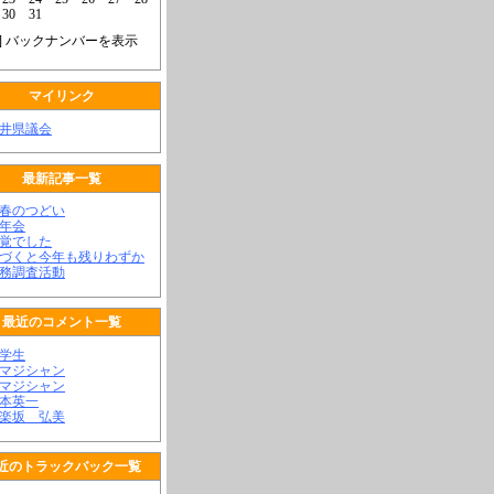
30
31
] バックナンバーを表示
マイリンク
福井県議会
最新記事一覧
新春のつどい
新年会
不覚でした
気づくと今年も残りわずか
政務調査活動
最近のコメント一覧
大学生
顔マジシャン
顔マジシャン
松本英一
神楽坂 弘美
近のトラックバック一覧