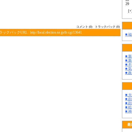
29
[
+
コメント (0)
トラックバック (0)
ラックバックURL :
http://local.election.ne.jp/tb.cgi/13641
■ 
■ 
■ 
■ 
■ 
■ 
■ 
■ 
■ 
■ 
■ 
最