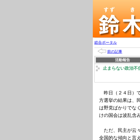
総合ポータル
前の記事
活動報告
止まらない政治不
昨日（２４日）で
方選挙の結果は、
は野党ばかりでな
けの国会は波乱含
ただ、民主が云々
全国的な傾向と言