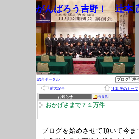
がんばろう吉野！ 辻本 茂
総合ポータル
前の記事
辻本 茂のトップ
お知らせ
奈良県
|
おかげさまで７１万件
ブログを始めさせて頂いて今ま