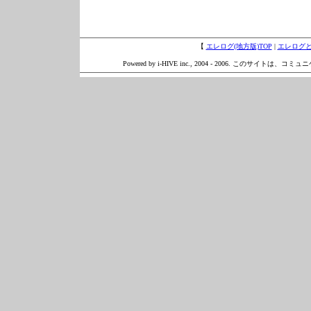
【
エレログ(地方版)TOP
|
エレログ
Powered by i-HIVE inc., 2004 - 2006. このサイトは