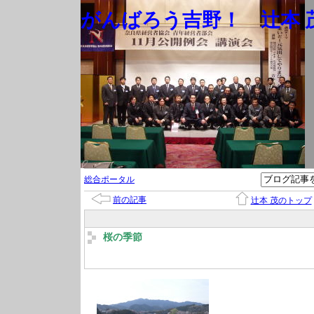
がんばろう吉野！ 辻本 茂
総合ポータル
前の記事
辻本 茂のトップ
桜の季節