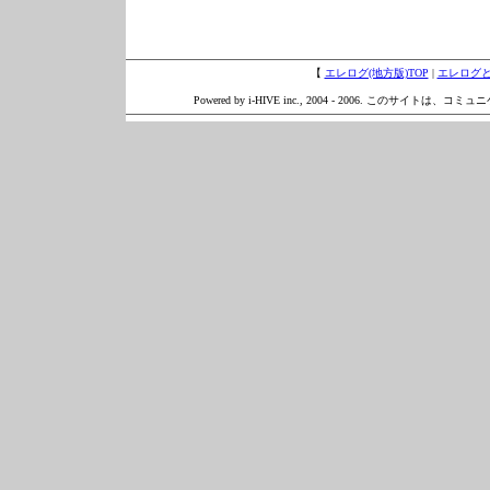
【
エレログ(地方版)TOP
|
エレログ
Powered by i-HIVE inc., 2004 - 2006. このサイトは