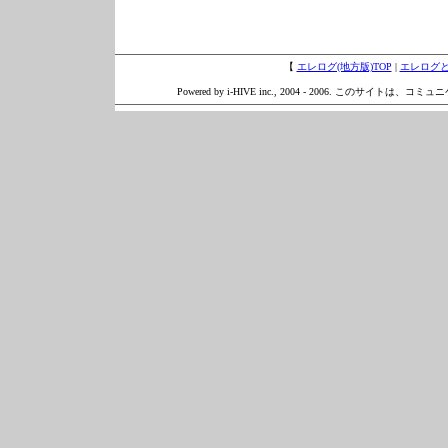
【
エレログ(地方版)TOP
|
エレログ
Powered by i-HIVE inc., 2004 - 2006. このサイトは