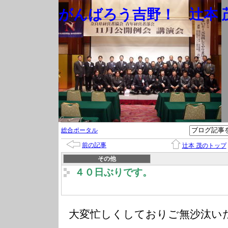
がんばろう吉野！ 辻本 茂
総合ポータル
前の記事
辻本 茂のトップ
その他
４０日ぶりです。
大変忙しくしておりご無沙汰い