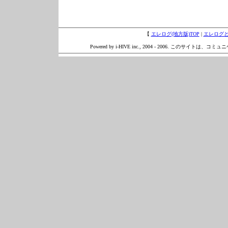
【
エレログ(地方版)TOP
|
エレログ
Powered by i-HIVE inc., 2004 - 2006. このサイトは