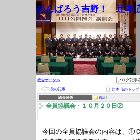
がんばろう吉野！ 辻本 茂
総合ポータル
前の記事
辻本 茂のトップ
議会関係
自治
|
全員協議会・１０月２０日②
今回の全員協議会の内容は、①