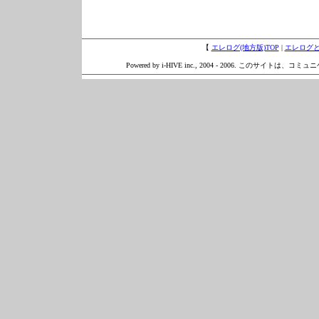
【
エレログ(地方版)TOP
|
エレログ
Powered by i-HIVE inc., 2004 - 2006. このサイトは