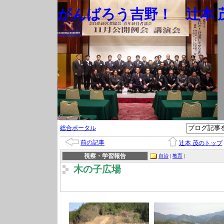
がんばろう吉野！ 辻本 茂
総合ポータル
前の記事
辻本 茂のトップ
視察・学習報告
自治
|
教育
|
木の子広場