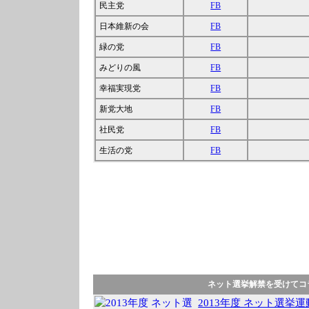
民主党
FB
日本維新の会
FB
緑の党
FB
みどりの風
FB
幸福実現党
FB
新党大地
FB
社民党
FB
生活の党
FB
ネット選挙解禁を受けてコ
2013年度 ネット選挙