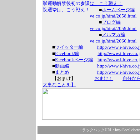
は、こう戦え！
■
ホームページ編
ve.co.jp/hirai/
2058.html
■
ブログ編
ve.co.jp/hirai/
2059.html
■
メルマガ編
ve.co.jp/hirai/
2060.html
■
ツイッター編
http://www.i-hi
ve.co.j
■
Facebook編
http://www.i-hi
ve.co.j
■
Facebookページ編
http://www.i-hi
ve.co.j
■
動画編
http://www.i-hi
ve.co.j
■
まとめ
http://www.i-hi
ve.co.j
【おまけ】
おまけ１
自分な
大事なことを】
トラックバックURL :
http://local.elect