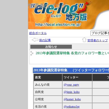
管理者のブログ
総合ポータル
前の記事
管理者のトップ
お知らせ
2013年参議院選挙特集 各党のフォロワー数と
2013年参議院選挙特集 （ツイッターフォロワー数 201
政党
ツイッター
みんなの党
@your_party
自民党
@jimin_koho
公明党
@komei_koho
生活の党
@seikatsu1pr