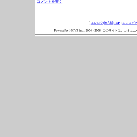
コメントを書く
【
エレログ(地方版)TOP
|
エレログ
Powered by i-HIVE inc., 2004 - 2006. このサイトは