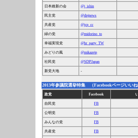
日本維新の会
@j_ishin
民主党
@dpjnews
共産党
@jcp_cc
緑の党
@midorino_to
幸福実現党
@hr_party_TW
みどりの風
@mikazejp
社民党
@SDPJapan
新党大地
-
2013年参議院選挙特集 （Facebookページいいね数 2
政党
Facebook
自民党
FB
公明党
FB
みんなの党
FB
共産党
FB