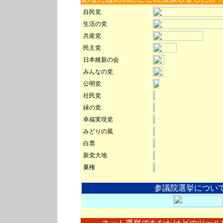
自民党
生活の党
共産党
民主党
日本維新の会
みんなの党
公明党
社民党
緑の党
幸福実現党
みどりの風
白票
新党大地
棄権
参議院選挙につい