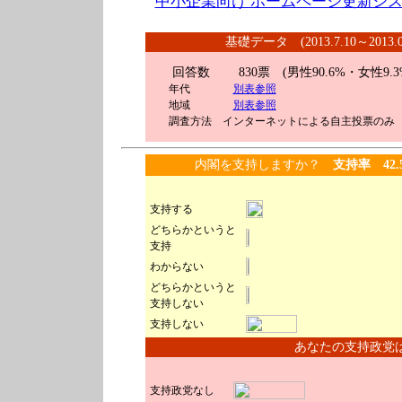
中小企業向け ホームページ更新シス
基礎データ (2013.7.10～2013
回答数 830
票 (男性90.6%・女性9.3
年代
別表参照
地域
別表参照
調査方法 インターネットによる自主投票のみ
内閣を支持しますか？
支持率 42.
支持する
どちらかというと
支持
わからない
どちらかというと
支持しない
支持しない
あなたの支持政党
支持政党なし