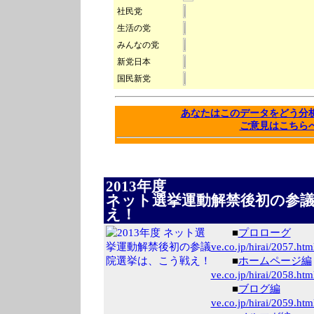
社民党
生活の党
みんなの党
新党日本
国民新党
あなたはこのデータをどう
ご意見はこちら
2013年度
ネット選挙運動解禁後初の参
え！
■
プロローグ
ve.co.jp/hirai/
2057.htm
■
ホームページ編
ve.co.jp/hirai/
2058.htm
■
ブログ編
ve.co.jp/hirai/
2059.htm