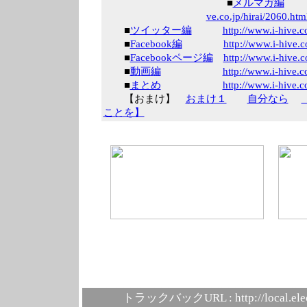
■
メルマガ編
ve.co.jp/hirai/
2060.htm
■
ツイッター編
http://www.i-hi
ve.co
■
Facebook編
http://www.i-hi
ve.co
■
Facebookページ編
http://www.i-hi
ve.co
■
動画編
http://www.i-hi
ve.co
■
まとめ
http://www.i-hi
ve.co
【おまけ】
おまけ１
自分なら
ことを】
トラックバックURL :
http://local.el