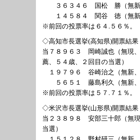
３６３４６ 国松 勝（無新
１４５８４ 関谷 徳（無新
※前回の投票率は６４.５６％。
◇高知市長選挙(高知県)開票結果
当７８９６３ 岡崎誠也（無現
薦、５４歳、２回目の当選）
１９７９６ 谷崎治之（無新、
５６５１ 藤島利久（無新、
※前回の投票率は５７.７１％。
◇米沢市長選挙(山形県)開票結果
当２３８９８ 安部三十郎（無
当選）
１５１２８ 野村研三（無新、