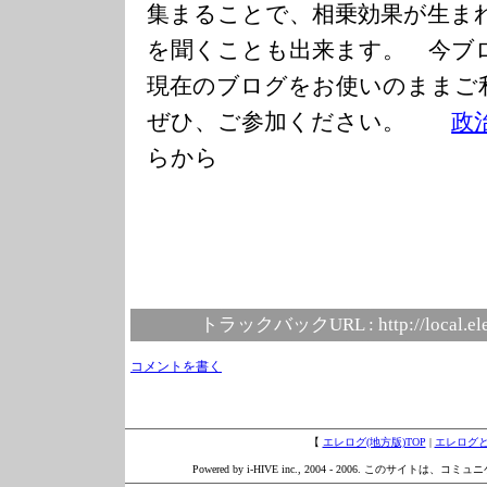
集まることで、相乗効果が生ま
を聞くことも出来ます。 今ブ
現在のブログをお使いのまま
ぜひ、ご参加ください。
政
らから
トラックバックURL :
http://local.e
コメントを書く
【
エレログ(地方版)TOP
|
エレログ
Powered by i-HIVE inc., 2004 - 2006. このサイトは