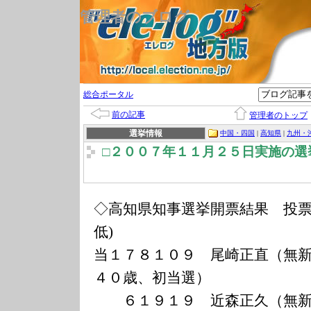
管理者のブログ
総合ポータル
前の記事
管理者のトップ
選挙情報
中国・四国
|
高知県
|
九州・
□２００７年１１月２５日実施の選
◇高知県知事選挙開票結果 投票
低)
当１７８１０９ 尾崎正直（無
４０歳、初当選）
６１９１９ 近森正久（無新