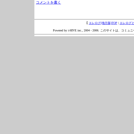
コメントを書く
【
エレログ(地方版)TOP
|
エレログ
Powered by i-HIVE inc., 2004 - 2006. このサイトは