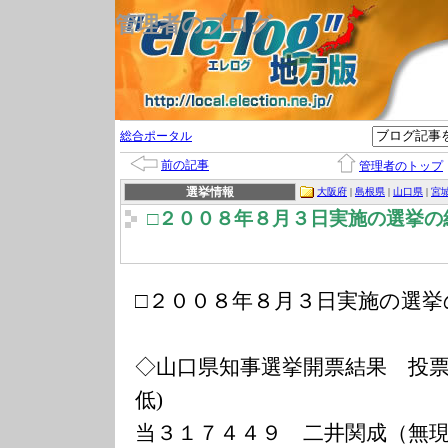
管理者のブログ
総合ポータル
前の記事
管理者のトップ
選挙情報
大阪府
|
島根県
|
山口県
|
宮
□２００８年８月３日実施の選挙の
□２００８年８月３日実施の選挙
◇山口県知事選挙開票結果 投票
低)
当３１７４４９ 二井関成（無