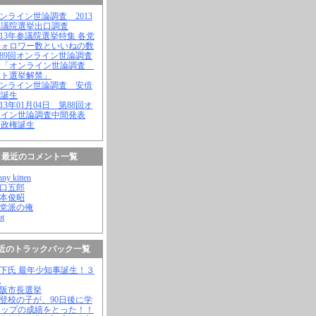
オンライン世論調査 2013
参議院選挙出口調査
2013年参議院選挙特集 各党
フォロワー数といいねの数
第89回オンライン世論調査
表「オンライン世論調査
ット選挙解禁」
オンライン世論調査 安倍
権誕生
2013年01月04日 第88回オ
ライン世論調査中間発表
倍政権誕生
最近のコメント一覧
nny kitten
野口五郎
松本俊昭
無党派の俺
ot
近のトラックバック一覧
橋下氏 最年少知事誕生！３
歳
大阪市長選挙
不登校の子が、90日後に学
トップの成績をとった！！