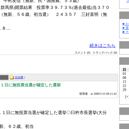
 中村友信（無新、民・国推薦、５３歳）
群馬県)開票結果 投票率３９.７３％(過去最低)当３７０
（無新、５６歳、初当選） ２４３５７ 三好直明（無
■ お
１８…
■ 選
■ そ
続きはこちら
コメント (0)
トラックバック (0)
日
01
08
大分県
|
15
１１日に無投票当選が確定した選挙
22
29
管理者
at 2009/1/13 09:11:42
[
+
１１日に無投票当選が確定した選挙◇臼杵市長選挙(大分
新、６２歳、初当