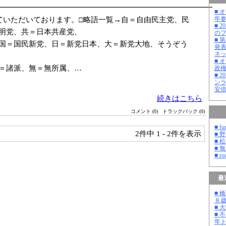
━━━━━━━━━━━━━━━━━━━━━━━━━━━━━
■ 
年
ていただいております。□略語一覧→自＝自由民主党、民
■ 
明党、共＝日本共産党、
の
■ 
国＝国民新党、日＝新党日本、大＝新党大地、そうぞう
発
ネ
■ 
＝諸派、無＝無所属、…
政
■ 
ン
安
続きはこちら
コメント (0)
トラックバック (0)
■ fu
2件中
1 - 2件を表示
■ 
■ 
■ 
■ ro
最
■ 
８
■ 
■ 
年