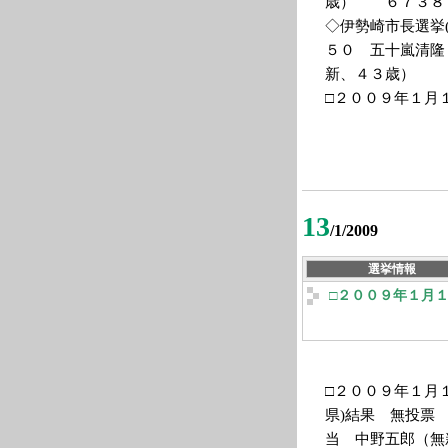
歳） ６７３８
◇伊勢崎市長選挙(
５０ 五十嵐清隆
新、４３歳）
□２００９年１月
13
/1/2009
選挙情報
□２００９年１月
□２００９年１月
県)結果 無投票
当 中野五郎（無