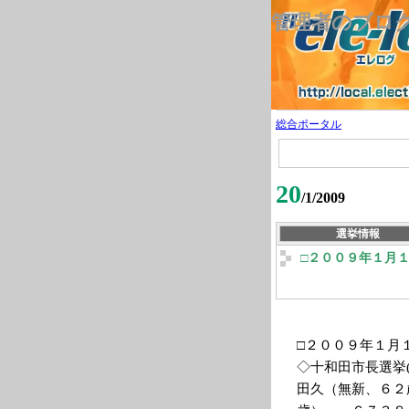
管理者のブロ
総合ポータル
20
/1/2009
選挙情報
□２００９年１月
□２００９年１月
◇十和田市長選挙
田久（無新、６２