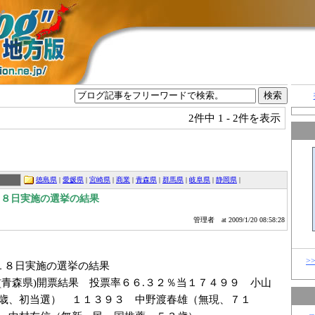
グ
2件中
1 - 2件を表示
徳島県
|
愛媛県
|
宮崎県
|
商業
|
青森県
|
群馬県
|
岐阜県
|
静岡県
|
１８日実施の選挙の結果
管理者
at 2009/1/20 08:58:28
>
１８日実施の選挙の結果
(青森県)開票結果 投票率６６.３２％当１７４９９ 小山
歳、初当選） １１３９３ 中野渡春雄（無現、７１