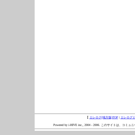
【
エレログ(地方版)TOP
|
エレログ
Powered by i-HIVE inc., 2004 - 2006. このサイトは