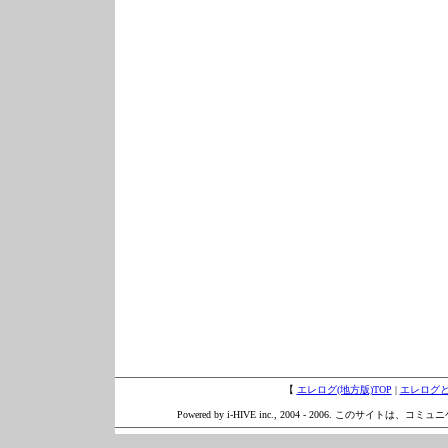
【
エレログ(地方版)TOP
|
エレログ
Powered by i-HIVE inc., 2004 - 2006. このサイトは