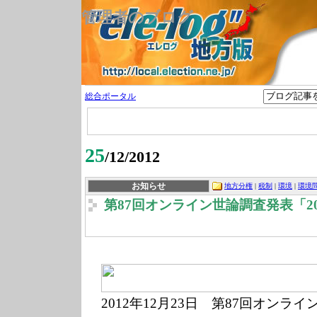
管理者のブログ
総合ポータル
25
/12/2012
お知らせ
地方分権
|
税制
|
環境
|
環境
第87回オンライン世論調査発表「2
2012年1
2月23
日 第87回オンライ