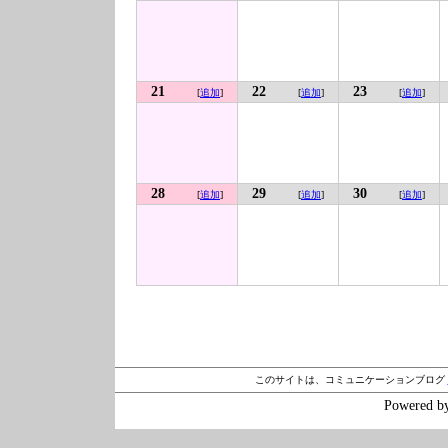
21
22
23
[
追加
]
[
追加
]
[
追加
]
28
29
30
[
追加
]
[
追加
]
[
追加
]
このサイトは、コミュニケーションブログ
Powered b