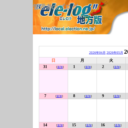
管理者のブログ
2
2026年04月
2026年05月
日
月
火
31
1
2
[
追加
]
[
追加
]
[
追加
]
7
8
9
[
追加
]
[
追加
]
[
追加
]
14
15
16
[
追加
]
[
追加
]
[
追加
]