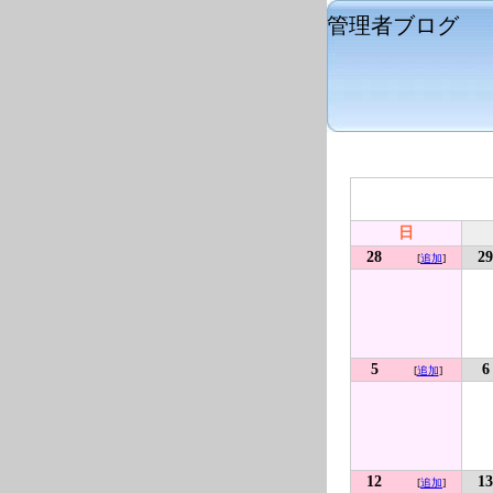
管理者ブログ
日
28
29
[
追加
]
5
6
[
追加
]
12
13
[
追加
]