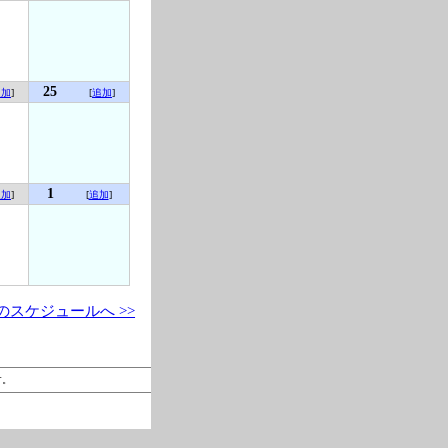
25
追加
]
[
追加
]
1
追加
]
[
追加
]
のスケジュールへ >>
す。