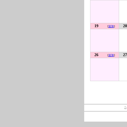
19
20
[
追加
]
26
27
[
追加
]
こ