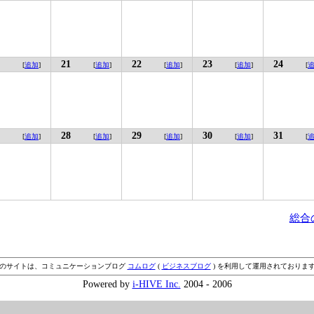
21
22
23
24
[
追加
]
[
追加
]
[
追加
]
[
追加
]
[
28
29
30
31
[
追加
]
[
追加
]
[
追加
]
[
追加
]
[
総合
のサイトは、コミュニケーションブログ
コムログ
(
ビジネスブログ
) を利用して運用されておりま
Powered by
i-HIVE Inc.
2004 - 2006