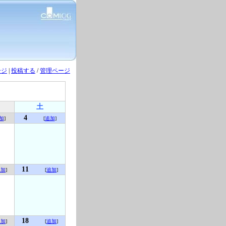
ージ
|
投稿する
/
管理ページ
土
4
加
]
[
追加
]
11
追加
]
[
追加
]
18
追加
]
[
追加
]