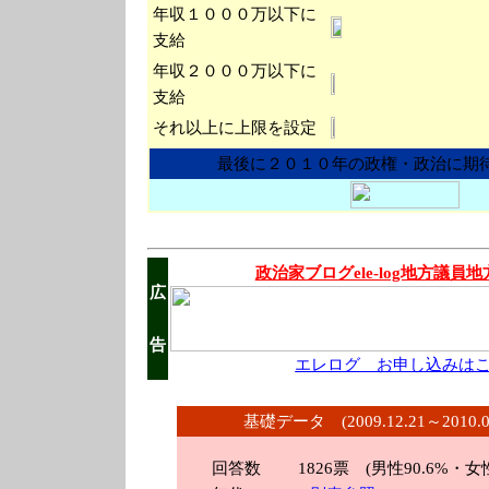
年収１０００万以下に
支給
年収２０００万以下に
支給
それ以上に上限を設定
最後に２０１０年の政権・政治に期
政治家ブログele-log地方議員
広
告
エレログ お申し込みは
基礎データ (2009.12.21～2010
回答数 1826
票 (男性90.6%・女性