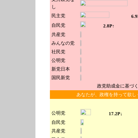
し
民主党
6.9
自民党
2.8P↑
共産党
みんなの党
社民党
公明党
新党日本
国民新党
政党助成金に基づ
あなたが、政権を持って欲し
公明党
17.2P↓
自民党
共産党