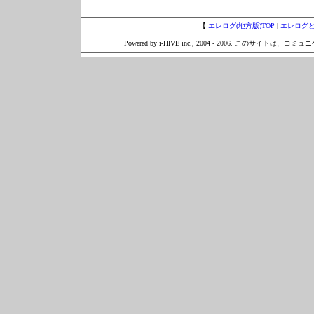
【
エレログ(地方版)TOP
|
エレログ
Powered by i-HIVE inc., 2004 - 2006. このサイトは