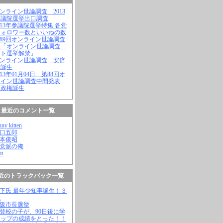
オンライン世論調査 2013
参議院選挙出口調査
2013年参議院選挙特集 各党
フォロワー数といいねの数
第89回オンライン世論調査
表「オンライン世論調査
ット選挙解禁」
オンライン世論調査 安倍
権誕生
2013年01月04日 第88回オ
ライン世論調査中間発表
倍政権誕生
最近のコメント一覧
nny kitten
野口五郎
松本俊昭
無党派の俺
ot
近のトラックバック一覧
橋下氏 最年少知事誕生！３
歳
大阪市長選挙
不登校の子が、90日後に学
トップの成績をとった！！