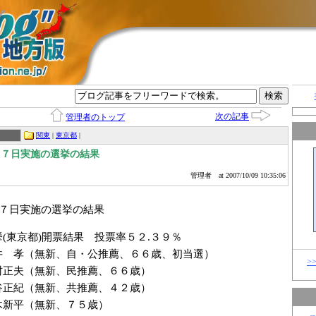
グ
次の記事
管理者のトップ
関東
|
東京都
|
月７日実施の選挙の結果
管理者
at 2007/10/09 10:35:06
月７日実施の選挙の結果
(東京都)開票結果 投票率５２.３９％
井 孝（無新、自・公推薦、６６歳、初当選）
>
正夫（無新、民推薦、６６歳）
正紀（無新、共推薦、４２歳）
平（無新、７５歳）