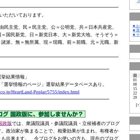
━━━━━━━━━━━━━━━━━━━━━━━━━━
ていただいております。
■ お
自由民主党、民＝民主党、公＝公明党、共＝日本共産党、
■ 選
国＝国民新党、日＝新党日本、大＝新党大地、そうぞう＝
■ そ
＝諸派、無＝無所属、現＝現職、前＝前職、元＝元職、新
━━━━━━━━━━━━━━━━━━━━━━━━━━
━━━━━━━━━━━━━━━━━━━━━━━━
日
選挙結果情報」
01
 「選挙情報のページ」選挙結果データベースあり。
08
15
.co.jp/Hea
rtLand-Pop
lar/5
755/i
ndex.html
22
29
━━━━━━━━━━━━━━━━━━━━━━━━
[
+
国政版
では、衆議院議員・参議院議員・立候補者のブログ
す。政治家が集まることで、相乗効果が生まれ、有権者か
とも出来ます。 今ブログをお使いの方も、現在のブログ