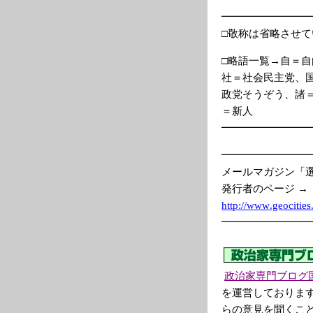
━━━━━━━━
□敬称は省略させ
□略語一覧→自＝
社＝社会民主党、
政党そうぞう、諸
＝新人
━━━━━━━━
━━━━━━━━
メールマガジン「
発行者のページ →
http://www
.geoc
ities
━━━━━━━━
政治家専門ブログ
を運営しておりま
らの意見を聞くこ