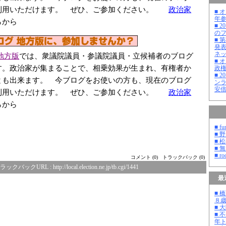
利用いただけます。 ぜひ、ご参加ください。
政治家
■ 
年
らから
■ 
の
■ 
発
ネ
地方版
では、衆議院議員・参議院議員・立候補者のブログ
■ 
す。政治家が集まることで、相乗効果が生まれ、有権者か
政
■ 
とも出来ます。 今ブログをお使いの方も、現在のブログ
ン
安
利用いただけます。 ぜひ、ご参加ください。
政治家
らから
■ fu
■ 
■ 
■ 
■ ro
コメント (0)
トラックバック (0)
ラックバックURL :
http://local.election.ne.jp/tb.cgi/1441
最
■ 
８
■ 
■ 
年