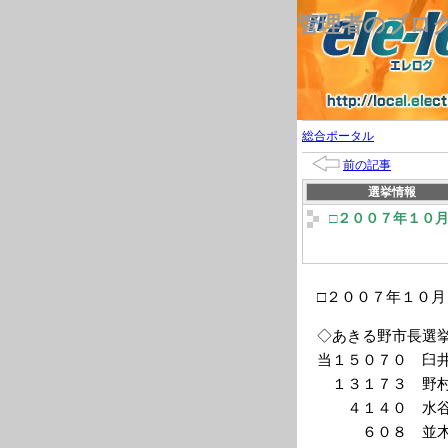
管理者のブロ
総合ポータル
前の記事
選挙情報
□２００７年１０
□２００７年１０
◇あきる野市長選挙
当１５０７０ 臼
１３１７３ 野村
４１４０ 水谷
６０８ 並木新