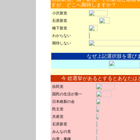
すが、どこへ期待しますか？
小沢新党
石原
新党
橋下
新党
わからない
期待しない
なぜ上記選択肢を選び
今 総選挙があるとするとあなたは
自民党
国民の生活が第一
日本維新の会
民主党
共産党
石原新党
みんなの党
白票・棄権