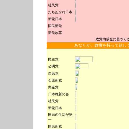
社民党
たちあがれ日本
新党日本
国民新党
新党改革
政党助成金に基づく
あなたが、政権を持って欲し
民主党
公明党
自民党
石原新党
共産党
日本維新の会
社民党
新党日本
国民の生活が第
一
国民新党