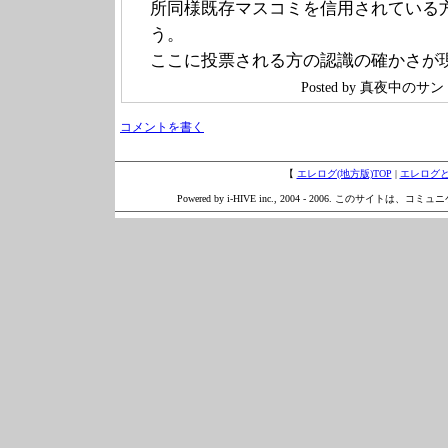
所同様既存マスコミを信用されている
う。
ここに投票される方の認識の確かさが
Posted by 真夜中の
コメントを書く
【
エレログ(地方版)TOP
|
エレログ
Powered by i-HIVE inc., 2004 - 2006. このサイトは