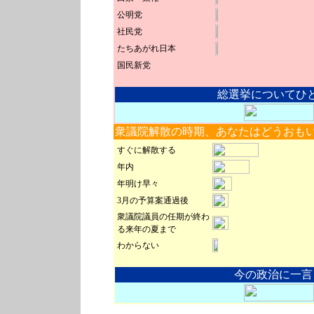
公明党
社民党
たちあがれ日本
国民新党
総選挙についてひ
衆議院解散の時期、あなたはどうおも
すぐに解散する
年内
年明け早々
3月の予算案通過後
衆議院議員の任期が終わ
る来年の夏まで
わからない
今の政治に一言