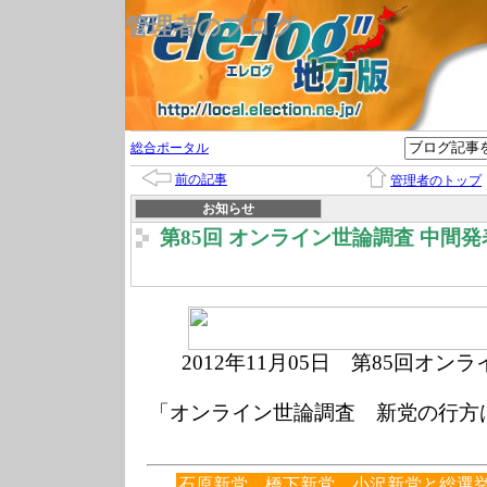
管理者のブログ
総合ポータル
前の記事
管理者のトップ
お知らせ
第85回 オンライン世論調査 中間発
2012年1
1月05
日 第85回オンラ
「オンライン世論調査 新党の行方
石原新党、橋下新党、小沢新党と総選