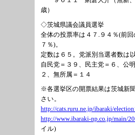
９６１１ 網倉大介（無新、
歳）
◇茨城県議会議員選挙
全体の投票率は４７.９４％(前回
７％)。
定数は６５。党派別当選者数は
自民党＝３９、民主党＝６、公
２、無所属＝１４
※各選挙区の開票結果は茨城新
さい。
http://cats.rur
u.ne.jp/ibaraki
/election
http://www.ibar
aki-np.co.jp/ma
in/2
イル)