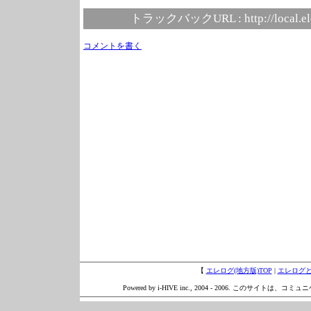
トラックバックURL :
http://local.e
コメントを書く
【
エレログ(地方版)TOP
|
エレログ
Powered by i-HIVE inc., 2004 - 2006. このサイトは