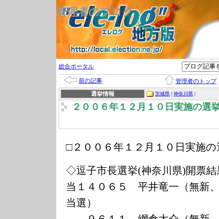
管理者のブログ
総合ポータル
前の記事
管理者のトップ
選挙情報
茨城県
|
神奈川県
|
２００６年１２月１０日実施の選
□２００６年１２月１０日実施の
◇逗子市長選挙(神奈川県)開票結
当１４０６５ 平井竜一（無新
当選）